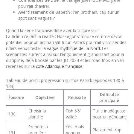
Confidences de Zoé
: le triangle Jules–Zoé–Morgane
pourrait chavirer.
Avertissement de Babeth
: l’an prochain, cap sur un
spot sans vagues ?
Quand la série française flirte avec la culture surf
La fiction rejoint la réalité : Hossegor s’impose comme décor
potentiel pour un arc narratif futur. Patrick pourrait y croiser des
riders venus tester
la vague mythique de La Nord
. Les
scénaristes surfent ainsi sur l’engouement grandissant pour la
discipline, déjà boosté par les JO 2024 et les road-trips en van
recensés sur
la côte Atlantique française
.
Tableau de bord : progression surf de Patrick (épisodes 130 à
133)
Difficulté
Épisode
Objective
Réussite
principale
Choisir la
Fish 6’6’’
Taille inadéquate
130
planche
validé
pour un débutant
Prendre la
Yes, mais
Placement trop
131
première
genoux