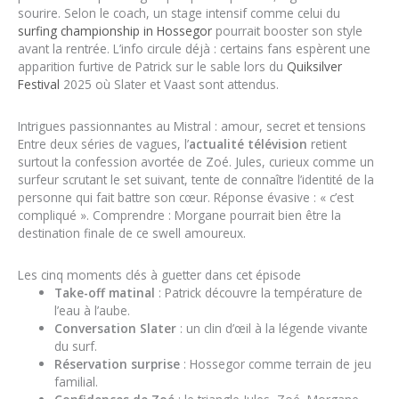
sourire. Selon le coach, un stage intensif comme celui du
surfing championship in Hossegor
pourrait booster son style
avant la rentrée. L’info circule déjà : certains fans espèrent une
apparition furtive de Patrick sur le sable lors du
Quiksilver
Festival
2025 où Slater et Vaast sont attendus.
Intrigues passionnantes au Mistral : amour, secret et tensions
Entre deux séries de vagues, l’
actualité télévision
retient
surtout la confession avortée de Zoé. Jules, curieux comme un
surfeur scrutant le set suivant, tente de connaître l’identité de la
personne qui fait battre son cœur. Réponse évasive : « c’est
compliqué ». Comprendre : Morgane pourrait bien être la
destination finale de ce swell amoureux.
Les cinq moments clés à guetter dans cet épisode
Take-off matinal
: Patrick découvre la température de
l’eau à l’aube.
Conversation Slater
: un clin d’œil à la légende vivante
du surf.
Réservation surprise
: Hossegor comme terrain de jeu
familial.