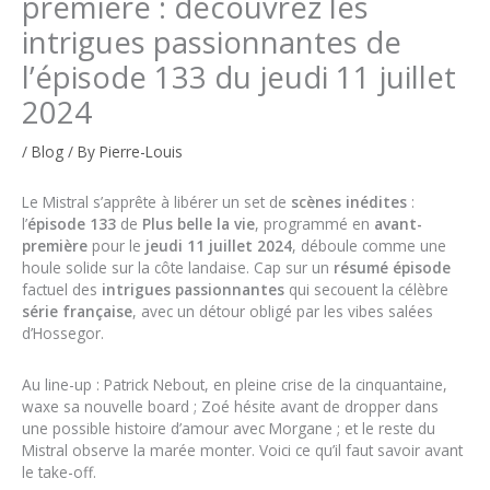
première : découvrez les
intrigues passionnantes de
l’épisode 133 du jeudi 11 juillet
2024
/
Blog
/ By
Pierre-Louis
Le Mistral s’apprête à libérer un set de
scènes inédites
:
l’
épisode 133
de
Plus belle la vie
, programmé en
avant-
première
pour le
jeudi 11 juillet 2024
, déboule comme une
houle solide sur la côte landaise. Cap sur un
résumé épisode
factuel des
intrigues passionnantes
qui secouent la célèbre
série française
, avec un détour obligé par les vibes salées
d’Hossegor.
Au line-up : Patrick Nebout, en pleine crise de la cinquantaine,
waxe sa nouvelle board ; Zoé hésite avant de dropper dans
une possible histoire d’amour avec Morgane ; et le reste du
Mistral observe la marée monter. Voici ce qu’il faut savoir avant
le take-off.