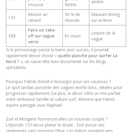
arrière
mousse
fléchis
Réussir un
50 % de
Mauvais timing
132
canard
réussite
sur la lèvre
Faire un take-
Lecture de la
133
off sur vague
En cours
vague
verte
Si le personnage passe la barre avec succès, il pourrait
rapidement devoir choisir «
quelle planche pour surfer La
Nord ?
», un casse-tête bien documenté sur les blogs
spécialisés.
Pourquoi Patrick choisit-il Hossegor pour ses vacances ?
Le spot landais possède des vagues world-class, idéales pour
progresser rapidement. De plus, le décor offre un mix parfait
entre ambiance famille et culture surf, élément que Patrick
espère partager avec Raphaël.
Zoé et Morgane formeront-elles un nouveau couple ?
L’épisode 133 laisse planer le doute : Zoé avoue ses
sentiments sans nommer l’élue. Les indices pointent vers