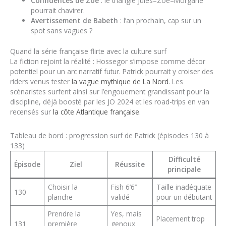
Confidences de Zoé
: le triangle Jules–Zoé–Morgane
pourrait chavirer.
Avertissement de Babeth
: l’an prochain, cap sur un
spot sans vagues ?
Quand la série française flirte avec la culture surf
La fiction rejoint la réalité : Hossegor s’impose comme décor
potentiel pour un arc narratif futur. Patrick pourrait y croiser des
riders venus tester
la vague mythique de La Nord
. Les
scénaristes surfent ainsi sur l’engouement grandissant pour la
discipline, déjà boosté par les JO 2024 et les road-trips en van
recensés sur
la côte Atlantique française
.
Tableau de bord : progression surf de Patrick (épisodes 130 à
133)
Difficulté
Épisode
Ziel
Réussite
principale
Choisir la
Fish 6’6’’
Taille inadéquate
130
planche
validé
pour un débutant
Prendre la
Yes, mais
Placement trop
131
première
genoux