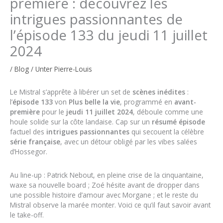
première : découvrez les
intrigues passionnantes de
l’épisode 133 du jeudi 11 juillet
2024
/
Blog
/ Unter
Pierre-Louis
Le Mistral s’apprête à libérer un set de
scènes inédites
:
l’
épisode 133
von
Plus belle la vie
, programmé en
avant-
première
pour le
jeudi 11 juillet 2024
, déboule comme une
houle solide sur la côte landaise. Cap sur un
résumé épisode
factuel des
intrigues passionnantes
qui secouent la célèbre
série française
, avec un détour obligé par les vibes salées
d’Hossegor.
Au line-up : Patrick Nebout, en pleine crise de la cinquantaine,
waxe sa nouvelle board ; Zoé hésite avant de dropper dans
une possible histoire d’amour avec Morgane ; et le reste du
Mistral observe la marée monter. Voici ce qu’il faut savoir avant
le take-off.