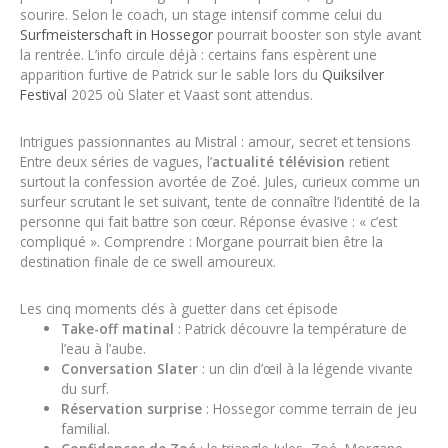
sourire. Selon le coach, un stage intensif comme celui du
Surfmeisterschaft in Hossegor
pourrait booster son style avant
la rentrée. L’info circule déjà : certains fans espèrent une
apparition furtive de Patrick sur le sable lors du
Quiksilver
Festival
2025 où Slater et Vaast sont attendus.
Intrigues passionnantes au Mistral : amour, secret et tensions
Entre deux séries de vagues, l’
actualité télévision
retient
surtout la confession avortée de Zoé. Jules, curieux comme un
surfeur scrutant le set suivant, tente de connaître l’identité de la
personne qui fait battre son cœur. Réponse évasive : « c’est
compliqué ». Comprendre : Morgane pourrait bien être la
destination finale de ce swell amoureux.
Les cinq moments clés à guetter dans cet épisode
Take-off matinal
: Patrick découvre la température de
l’eau à l’aube.
Conversation Slater
: un clin d’œil à la légende vivante
du surf.
Réservation surprise
: Hossegor comme terrain de jeu
familial.