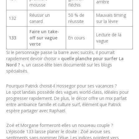
arrière
mousse
fléchis
Réussir un
50 % de
Mauvais timing
132
canard
réussite
sur la lèvre
Faire un take-
Lecture de la
133
off sur vague
En cours
vague
verte
Si le personnage passe la barre avec succès, il pourrait
rapidement devoir choisir «
quelle planche pour surfer La
Nord ?
», un casse-tête bien documenté sur les blogs
spécialisés.
Pourquoi Patrick choisit-il Hossegor pour ses vacances ?
Le spot landais possède des vagues world-class, idéales pour
progresser rapidement. De plus, le décor offre un mix parfait
entre ambiance famille et culture surf, élément que Patrick
espère partager avec Raphaël.
Zoé et Morgane formeront-elles un nouveau couple ?
L’épisode 133 laisse planer le doute : Zoé avoue ses
sentiments sans nommer l’élue. Les indices pointent vers