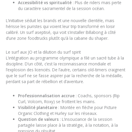
Accessibilité vs spiritualité
: Plus de riders mais perte
du caractère sacramentel de la session océan.
L’initiative séduit les brands et une nouvelle clientèle, mais
hérisse les puristes qui voient leur trip transformé en loisir
calibré. Un surf aseptisé, qui voit s’installer Billabong à côté
d’une zone foodtrucks plutôt qu’à la cabane du shaper.
Le surf aux JO et la dilution du surf spirit
L’intégration au programme olympique a filé un sacré tube à la
discipline. D’un côté, c’est la reconnaissance mondiale et
l’explosion des licenciés. De l’autre, certains old-timers craignent
que le surf ne se fasse aspirer par la recherche de la médaille,
perdant sa part de rébellion et d’aventure.
Professionnalisation accrue
: Coachs, sponsors (Rip
Curl, Volcom, Roxy) se frottent les mains.
Visibilité planétaire
: Montée en flèche pour Picture
Organic Clothing et Hurley sur les réseaux.
Question de valeurs
: L’insouciance de la session
partagée laisse place à la stratégie, à la notation, à la
pression du résultat.