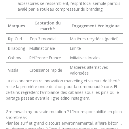
accessoires se ressemblent, l’esprit local semble parfois
avalé par le rouleau compresseur du branding.
Captation du
Marques
Engagement écologique
marché
Rip Curl
Top 3 mondial
Matières recyclées (partiel)
Billabong
Multinationale
Limité
Oxbow
Référence France
Initiatives locales
Matières alternatives
Vissla
Croissance rapide
valorisées
La dissonance entre innovation marketing et valeurs de liberté
reste la première onde de choc pour la communauté core. Et
certains regrettent l’ambiance des cabanes sous les pins où le
partage passait avant la ligne édito Instagram.
Greenwashing ou vraie mutation ? L’éco-responsabilité en plein
shorebreak
Planète surf et grand discours environnemental, affaire béton…
ou écume passagère ? Face à l’urgence climatique, les grands