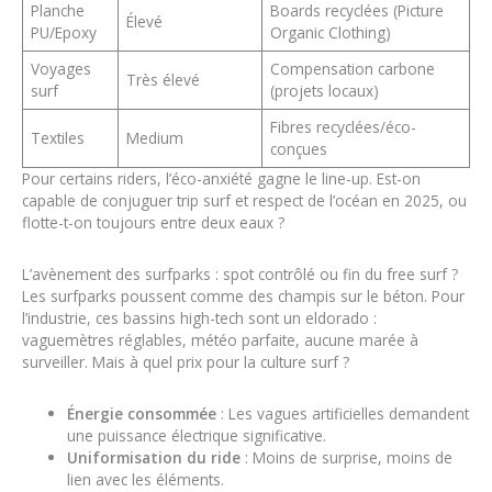
Planche
Boards recyclées (Picture
Élevé
PU/Epoxy
Organic Clothing)
Voyages
Compensation carbone
Très élevé
surf
(projets locaux)
Fibres recyclées/éco-
Textiles
Medium
conçues
Pour certains riders, l’éco-anxiété gagne le line-up. Est-on
capable de conjuguer trip surf et respect de l’océan en 2025, ou
flotte-t-on toujours entre deux eaux ?
L’avènement des surfparks : spot contrôlé ou fin du free surf ?
Les surfparks poussent comme des champis sur le béton. Pour
l’industrie, ces bassins high-tech sont un eldorado :
vaguemètres réglables, météo parfaite, aucune marée à
surveiller. Mais à quel prix pour la culture surf ?
Énergie consommée
: Les vagues artificielles demandent
une puissance électrique significative.
Uniformisation du ride
: Moins de surprise, moins de
lien avec les éléments.