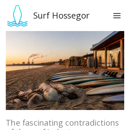
Skip
to
Surf Hossegor
content
The fascinating contradictions