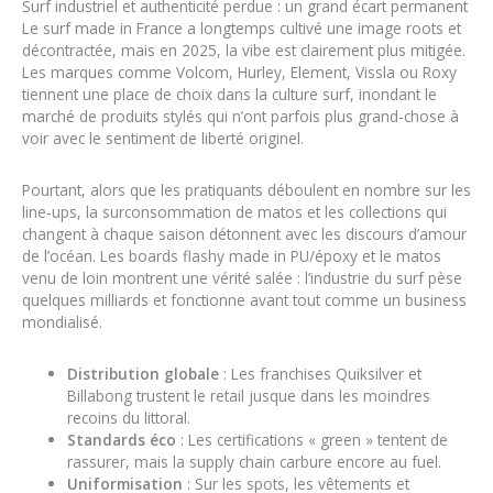
Surf industriel et authenticité perdue : un grand écart permanent
Le surf made in France a longtemps cultivé une image roots et
décontractée, mais en 2025, la vibe est clairement plus mitigée.
Les marques comme Volcom, Hurley, Element, Vissla ou Roxy
tiennent une place de choix dans la culture surf, inondant le
marché de produits stylés qui n’ont parfois plus grand-chose à
voir avec le sentiment de liberté originel.
Pourtant, alors que les pratiquants déboulent en nombre sur les
line-ups, la surconsommation de matos et les collections qui
changent à chaque saison détonnent avec les discours d’amour
de l’océan. Les boards flashy made in PU/époxy et le matos
venu de loin montrent une vérité salée : l’industrie du surf pèse
quelques milliards et fonctionne avant tout comme un business
mondialisé.
Distribution globale
: Les franchises Quiksilver et
Billabong trustent le retail jusque dans les moindres
recoins du littoral.
Standards éco
: Les certifications « green » tentent de
rassurer, mais la supply chain carbure encore au fuel.
Uniformisation
: Sur les spots, les vêtements et