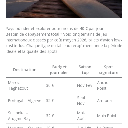
Pays où rider et explorer pour moins de 40 € par jour
Besoin de dépaysement total ? Voici cinq terrains de jeu
internationaux classés par coût moyen 2026, billets d’avion low-
cost inclus. Chaque ligne du tableau récap’ mentionne la période
idéale et la qualité des spots.
Budget
Saison
Spot
Destination
journalier
top
signature
Maroc –
Anchor
30 €
Nov-Fév
Taghazout
Point
Sept-
Portugal – Algarve
35 €
Arrifana
Nov
Sri Lanka –
Mai-
32 €
Main Point
Arugam Bay
Août
Mexique – Oaxaca
40 €
Avr-Juin
La Punta