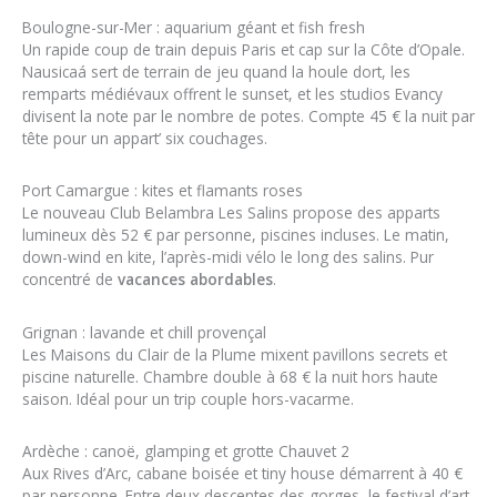
Boulogne-sur-Mer : aquarium géant et fish fresh
Un rapide coup de train depuis Paris et cap sur la Côte d’Opale.
Nausicaá sert de terrain de jeu quand la houle dort, les
remparts médiévaux offrent le sunset, et les studios Evancy
divisent la note par le nombre de potes. Compte 45 € la nuit par
tête pour un appart’ six couchages.
Port Camargue : kites et flamants roses
Le nouveau Club Belambra Les Salins propose des apparts
lumineux dès 52 € par personne, piscines incluses. Le matin,
down-wind en kite, l’après-midi vélo le long des salins. Pur
concentré de
vacances abordables
.
Grignan : lavande et chill provençal
Les Maisons du Clair de la Plume mixent pavillons secrets et
piscine naturelle. Chambre double à 68 € la nuit hors haute
saison. Idéal pour un trip couple hors-vacarme.
Ardèche : canoë, glamping et grotte Chauvet 2
Aux Rives d’Arc, cabane boisée et tiny house démarrent à 40 €
par personne. Entre deux descentes des gorges, le festival d’art