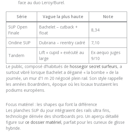
face au duo Leroy/Burel.
Série
Vague la plus haute
Note
SUP Open
Bachelet – cutback +
8,34
Finale
float
Ondine SUP
Dubrana – reentry cadré
7,10
Lift « cupid » exécuté au
Ex-aequo juges
Tandem
large
9/10
Le public, composé d’habitués de
hossegor secret surfeurs
, a
surtout vibré lorsque Bachelet a dégainé « la bombe » de la
journée, un mur d’1 m 20 négocié plein rail. Son style rappelle
les années Boardriders, époque où les locaux trustaient les
podiums européens.
Focus matériel : les shapes qui font la différence
Les planches SUP du jour intégraient des rails ultra fins,
technologie dérivée des shortboards pro. Un aperçu détaillé
figure sur
ce dossier matériel
, parfait pour les curieux de glisse
hybride.