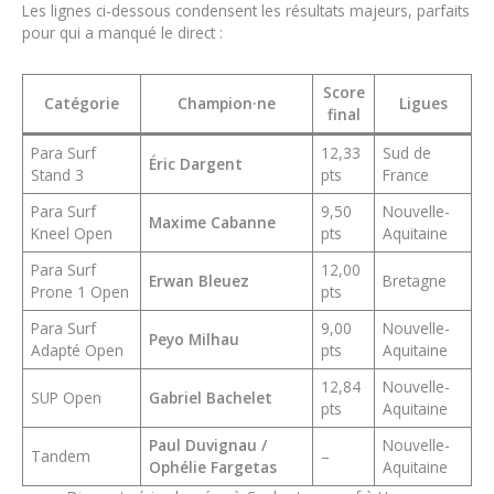
Les lignes ci-dessous condensent les résultats majeurs, parfaits
pour qui a manqué le direct :
Score
Catégorie
Champion·ne
Ligues
final
Para Surf
12,33
Sud de
Éric Dargent
Stand 3
pts
France
Para Surf
9,50
Nouvelle-
Maxime Cabanne
Kneel Open
pts
Aquitaine
Para Surf
12,00
Erwan Bleuez
Bretagne
Prone 1 Open
pts
Para Surf
9,00
Nouvelle-
Peyo Milhau
Adapté Open
pts
Aquitaine
12,84
Nouvelle-
SUP Open
Gabriel Bachelet
pts
Aquitaine
Paul Duvignau /
Nouvelle-
Tandem
–
Ophélie Fargetas
Aquitaine