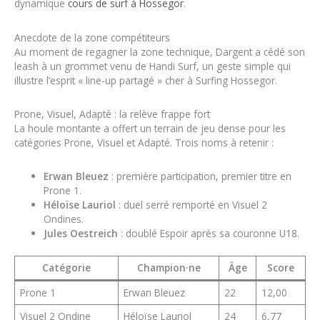
dynamique
cours de surf à Hossegor
.
Anecdote de la zone compétiteurs
Au moment de regagner la zone technique, Dargent a cédé son
leash à un grommet venu de Handi Surf, un geste simple qui
illustre l’esprit « line-up partagé » cher à Surfing Hossegor.
Prone, Visuel, Adapté : la relève frappe fort
La houle montante a offert un terrain de jeu dense pour les
catégories Prone, Visuel et Adapté. Trois noms à retenir :
Erwan Bleuez
: première participation, premier titre en
Prone 1.
Héloïse Lauriol
: duel serré remporté en Visuel 2
Ondines.
Jules Oestreich
: doublé Espoir après sa couronne U18.
Catégorie
Champion·ne
Âge
Score
Prone 1
Erwan Bleuez
22
12,00
Visuel 2 Ondine
Héloïse Lauriol
24
6,77