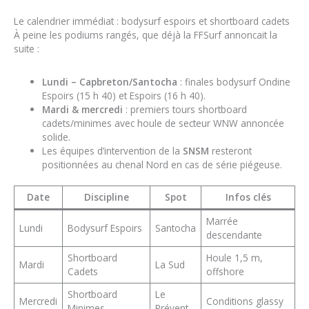
Le calendrier immédiat : bodysurf espoirs et shortboard cadets
À peine les podiums rangés, que déjà la FFSurf annoncait la
suite :
Lundi – Capbreton/Santocha
: finales bodysurf Ondine
Espoirs (15 h 40) et Espoirs (16 h 40).
Mardi & mercredi
: premiers tours shortboard
cadets/minimes avec houle de secteur WNW annoncée
solide.
Les équipes d’intervention de la
SNSM
resteront
positionnées au chenal Nord en cas de série piégeuse.
Date
Discipline
Spot
Infos clés
Marrée
Lundi
Bodysurf Espoirs
Santocha
descendante
Shortboard
Houle 1,5 m,
Mardi
La Sud
Cadets
offshore
Shortboard
Le
Mercredi
Conditions glassy
Minimes
Prévent