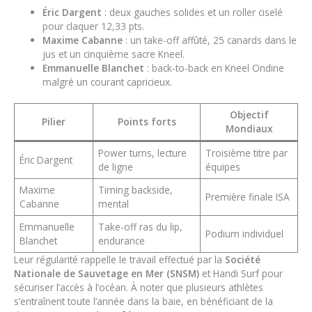
Éric Dargent
: deux gauches solides et un roller ciselé
pour claquer 12,33 pts.
Maxime Cabanne
: un take-off affûté, 25 canards dans le
jus et un cinquième sacre Kneel.
Emmanuelle Blanchet
: back-to-back en Kneel Ondine
malgré un courant capricieux.
Objectif
Pilier
Points forts
Mondiaux
Power turns, lecture
Troisième titre par
Éric Dargent
de ligne
équipes
Maxime
Timing backside,
Première finale ISA
Cabanne
mental
Emmanuelle
Take-off ras du lip,
Podium individuel
Blanchet
endurance
Leur régularité rappelle le travail effectué par la
Société
Nationale de Sauvetage en Mer (SNSM)
et Handi Surf pour
sécuriser l’accès à l’océan. À noter que plusieurs athlètes
s’entraînent toute l’année dans la baie, en bénéficiant de la