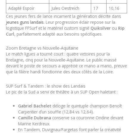
Adapté Espoir
Jules Oestreich
17
10,16
Ces jeunes fers de lance incarnent la génération décrite dans
jeunes guns landais
. Leur progression éclair repose sur la
logistique FFSurf et le matériel custom signé
Quiksilver
ou
Rip
Curl
, parfaitement adapté aux besoins spécifiques.
Zoom Bretagne vs Nouvelle-Aquitaine
Le match ligues a tourné court : quatre victoires pour la
Bretagne, cinq pour la Nouvelle-Aquitaine. Le public massé
devant le poste de secours a apprécié ce mano a mano, preuve
que la filière handi fonctionne des deux côtés de la Loire.
SUP Surf & Tandem : le show des Landais
Le pic de la Sud a servi de théâtre à un SUP Open haletant :
Gabriel Bachelet
déloge le quintuple champion Benoît
Carpentier d’un souffle (12,84 vs 12,64).
Camille Dubrana
conserve sa couronne Ondine devant
Marine Kerdreux.
En Tandem, Duvignau/Fargetas font parler la créativité