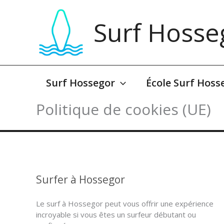
Aller
au
Surf Hosse
contenu
Surf Hossegor
École Surf Hoss
Politique de cookies (UE)
Surfer à Hossegor
Le surf à Hossegor peut vous offrir une expérience
incroyable si vous êtes un surfeur débutant ou