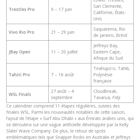
San Clemente,
Trestles Pro
9 – 17 juin
Californie, États-
Unis
Saquarema, Rio
Vivo Rio Pro
21 – 29 juin
de Janeiro, Brésil
Jeffreys Bay,
JBay Open
11 – 20 juillet
Eastern Cape,
Afrique du Sud
Teahupoʻo, Tahiti,
Tahiti Pro
7 – 16 août
Polynésie
française
27 août – 4
Cloudbreak,
WSL Finals
septembre
Tavarua, Fidji
Ce calendrier comprend 11 étapes régulières, suivies des
finales WSL. Parmi les nouveautés notables de cette saison,
l’ajout de l’étape « Surf Abu Dhabi » aux Émirats arabes unis, qui
se déroulera sur une vague artificielle développée par la Kelly
Slater Wave Company. De plus, le retour de spots
emblématiques tels que Snapper Rocks en Australie et Jeffreys