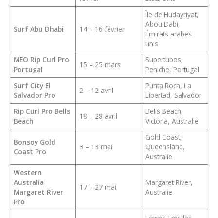
Île de Hudayriyat,
Abou Dabi,
Surf Abu Dhabi
14 – 16 février
Émirats arabes
unis
MEO Rip Curl Pro
Supertubos,
15 – 25 mars
Portugal
Peniche, Portugal
Surf City El
Punta Roca, La
2 – 12 avril
Salvador Pro
Libertad, Salvador
Rip Curl Pro Bells
Bells Beach,
18 – 28 avril
Beach
Victoria, Australie
Gold Coast,
Bonsoy Gold
3 – 13 mai
Queensland,
Coast Pro
Australie
Western
Australia
Margaret River,
17 – 27 mai
Margaret River
Australie
Pro
Lower Trestles,