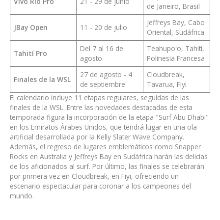
Vivo Rio Pro
21 - 29 de junio
de Janeiro, Brasil
Jeffreys Bay, Cabo
JBay Open
11 - 20 de julio
Oriental, Sudáfrica
Del 7 al 16 de
Teahupoʻo, Tahití,
Tahití Pro
agosto
Polinesia Francesa
27 de agosto - 4
Cloudbreak,
Finales de la WSL
de septiembre
Tavarua, Fiyi
El calendario incluye 11 etapas regulares, seguidas de las
finales de la WSL. Entre las novedades destacadas de esta
temporada figura la incorporación de la etapa "Surf Abu Dhabi"
en los Emiratos Árabes Unidos, que tendrá lugar en una ola
artificial desarrollada por la Kelly Slater Wave Company.
Además, el regreso de lugares emblemáticos como Snapper
Rocks en Australia y Jeffreys Bay en Sudáfrica harán las delicias
de los aficionados al surf. Por último, las finales se celebrarán
por primera vez en Cloudbreak, en Fiyi, ofreciendo un
escenario espectacular para coronar a los campeones del
mundo.