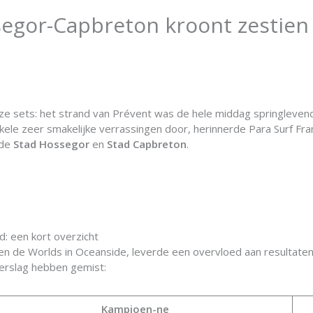
ossegor-Capbreton kroont zestie
oze sets: het strand van Prévent was de hele middag springleve
ele zeer smakelijke verrassingen door, herinnerde Para Surf Fran
de
Stad Hossegor
en
Stad Capbreton
.
d: een kort overzicht
n de Worlds in Oceanside, leverde een overvloed aan resultaten 
verslag hebben gemist:
Kampioen-ne