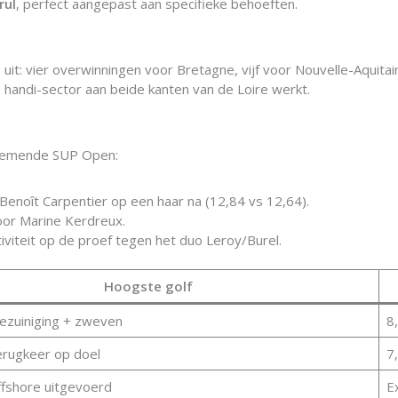
rul
, perfect aangepast aan specifieke behoeften.
 uit: vier overwinningen voor Bretagne, vijf voor Nouvelle-Aquita
handi-sector aan beide kanten van de Loire werkt.
enemende SUP Open:
Benoît Carpentier op een haar na (12,84 vs 12,64).
or Marine Kerdreux.
viteit op de proef tegen het duo Leroy/Burel.
Hoogste golf
bezuiniging + zweven
8
erugkeer op doel
7
offshore uitgevoerd
E