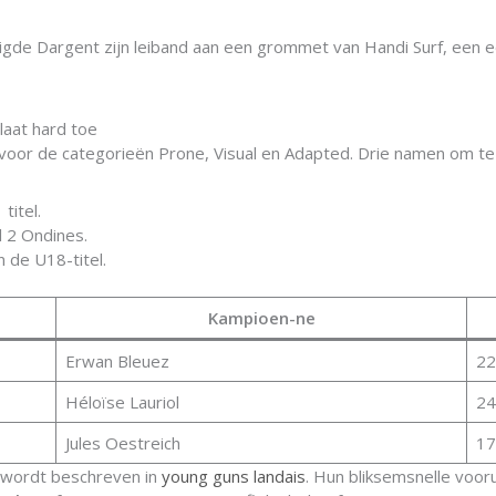
igde Dargent zijn leiband aan een grommet van Handi Surf, een 
laat hard toe
 voor de categorieën Prone, Visual en Adapted. Drie namen om t
titel.
 2 Ondines.
 de U18-titel.
Kampioen-ne
Erwan Bleuez
22
Héloïse Lauriol
24
Jules Oestreich
17
 wordt beschreven in
young guns landais
. Hun bliksemsnelle vooru