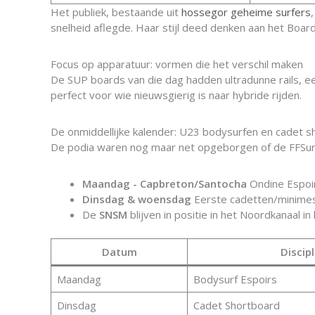
Het publiek, bestaande uit
hossegor geheime surfers
snelheid aflegde. Haar stijl deed denken aan het Board
Focus op apparatuur: vormen die het verschil maken
De SUP boards van die dag hadden ultradunne rails, ee
perfect voor wie nieuwsgierig is naar hybride rijden.
De onmiddellijke kalender: U23 bodysurfen en cadet 
De podia waren nog maar net opgeborgen of de FFSur
Maandag - Capbreton/Santocha
Ondine Espoir
Dinsdag & woensdag
Eerste cadetten/minimes 
De
SNSM
blijven in positie in het Noordkanaal i
Datum
Discipl
Maandag
Bodysurf Espoirs
Dinsdag
Cadet Shortboard