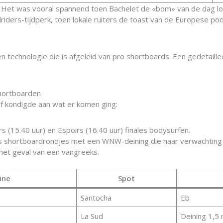
, Het was vooral spannend toen Bachelet de «bom» van de dag los
riders-tijdperk, toen lokale ruiters de toast van de Europese po
n technologie die is afgeleid van pro shortboards. Een gedetaille
shortboarden
f kondigde aan wat er komen ging:
s (15.40 uur) en Espoirs (16.40 uur) finales bodysurfen.
shortboardrondjes met een WNW-deining die naar verwachting st
n het geval van een vangreeks.
ine
Spot
Santocha
Eb
La Sud
Deining 1,5 