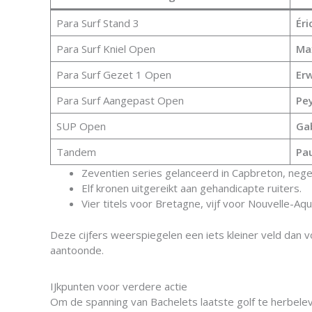
Para Surf Stand 3
Éri
Para Surf Kniel Open
Ma
Para Surf Gezet 1 Open
Er
Para Surf Aangepast Open
Pe
SUP Open
Gab
Tandem
Pau
Zeventien series gelanceerd in Capbreton, neg
Elf kronen uitgereikt aan gehandicapte ruiters.
Vier titels voor Bretagne, vijf voor Nouvelle-Aqu
Deze cijfers weerspiegelen een iets kleiner veld dan 
aantoonde.
IJkpunten voor verdere actie
Om de spanning van Bachelets laatste golf te herbelev