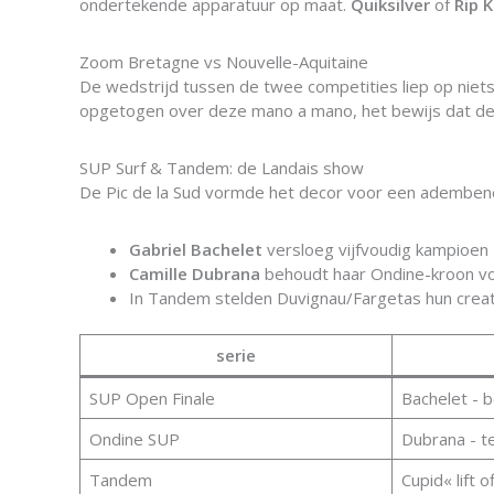
ondertekende apparatuur op maat.
Quiksilver
of
Rip K
Zoom Bretagne vs Nouvelle-Aquitaine
De wedstrijd tussen de twee competities liep op niets
opgetogen over deze mano a mano, het bewijs dat de 
SUP Surf & Tandem: de Landais show
De Pic de la Sud vormde het decor voor een ademb
Gabriel Bachelet
versloeg vijfvoudig kampioen 
Camille Dubrana
behoudt haar Ondine-kroon vo
In Tandem stelden Duvignau/Fargetas hun creati
serie
SUP Open Finale
Bachelet - 
Ondine SUP
Dubrana - t
Tandem
Cupid« lift 