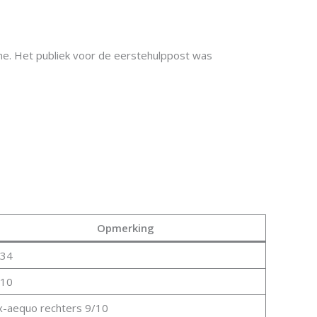
ine. Het publiek voor de eerstehulppost was
Opmerking
,34
,10
x-aequo rechters 9/10