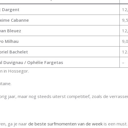
c Dargent
12
xime Cabanne
9,
wan Bleuez
12
yo Milhau
9,0
riel Bachelet
12
l Duvignau / Ophélie Fargetas
–
en in Hossegor.
itaine.
vorig jaar, maar nog steeds uiterst competitief, zoals de verrass
en, ga je naar
de beste surfmomenten van de week
is een must.