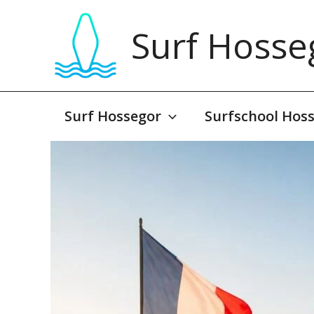
Overslaan
naar
Surf Hosse
inhoud
Surf Hossegor
Surfschool Hos