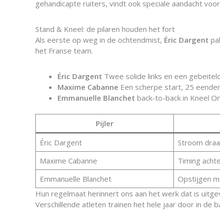
gehandicapte ruiters, vindt ook speciale aandacht voo
Stand & Kneel: de pilaren houden het fort
Als eerste op weg in de ochtendmist,
Éric Dargent
pak
het Franse team.
Éric Dargent
Twee solide links en een gebeiteld
Maxime Cabanne
Een scherpe start, 25 eenden 
Emmanuelle Blanchet
back-to-back in Kneel On
Pijler
Éric Dargent
Stroom draait
Maxime Cabanne
Timing achte
Emmanuelle Blanchet
Opstijgen m
Hun regelmaat herinnert ons aan het werk dat is uitg
Verschillende atleten trainen het hele jaar door in de