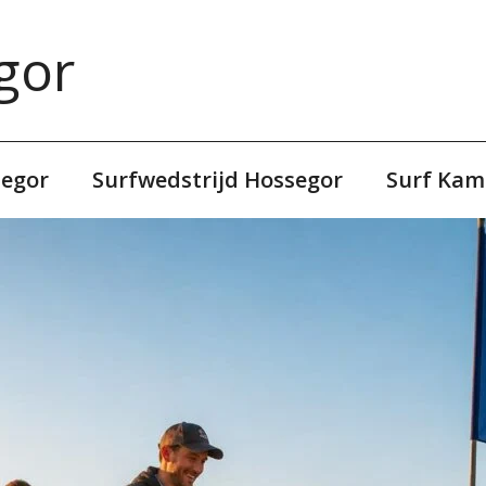
gor
segor
Surfwedstrijd Hossegor
Surf Kam