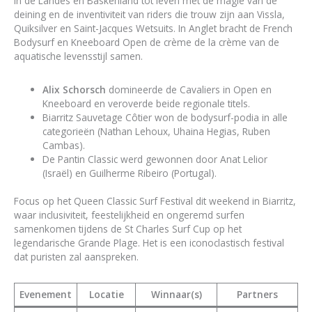
in de Landes en Baskenland tot leven met de magie van de
deining en de inventiviteit van riders die trouw zijn aan Vissla,
Quiksilver en Saint-Jacques Wetsuits. In Anglet bracht de French
Bodysurf en Kneeboard Open de crème de la crème van de
aquatische levensstijl samen.
Alix Schorsch
domineerde de Cavaliers in Open en
Kneeboard en veroverde beide regionale titels.
Biarritz Sauvetage Côtier won de bodysurf-podia in alle
categorieën (Nathan Lehoux, Uhaina Hegias, Ruben
Cambas).
De Pantin Classic werd gewonnen door Anat Lelior
(Israël) en Guilherme Ribeiro (Portugal).
Focus op het Queen Classic Surf Festival dit weekend in Biarritz,
waar inclusiviteit, feestelijkheid en ongeremd surfen
samenkomen tijdens de St Charles Surf Cup op het
legendarische Grande Plage. Het is een iconoclastisch festival
dat puristen zal aanspreken.
Evenement
Locatie
Winnaar(s)
Partners