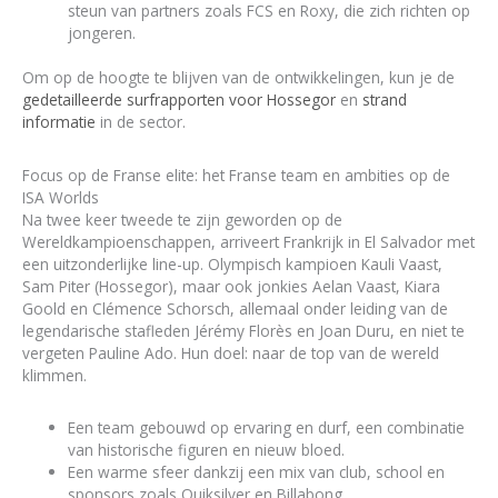
steun van partners zoals FCS en Roxy, die zich richten op
jongeren.
Om op de hoogte te blijven van de ontwikkelingen, kun je de
gedetailleerde surfrapporten voor Hossegor
en
strand
informatie
in de sector.
Focus op de Franse elite: het Franse team en ambities op de
ISA Worlds
Na twee keer tweede te zijn geworden op de
Wereldkampioenschappen, arriveert Frankrijk in El Salvador met
een uitzonderlijke line-up. Olympisch kampioen Kauli Vaast,
Sam Piter (Hossegor), maar ook jonkies Aelan Vaast, Kiara
Goold en Clémence Schorsch, allemaal onder leiding van de
legendarische stafleden Jérémy Florès en Joan Duru, en niet te
vergeten Pauline Ado. Hun doel: naar de top van de wereld
klimmen.
Een team gebouwd op ervaring en durf, een combinatie
van historische figuren en nieuw bloed.
Een warme sfeer dankzij een mix van club, school en
sponsors zoals Quiksilver en Billabong.