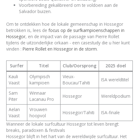
Voorbereiding gekalibreerd om te voldoen aan de
Salvador buizen.
Om te ontdekken hoe de lokale gemeenschap in Hossegor
betrokken is, lees de
focus op de surfkampioenschappen in
Hossegor
, en de impact van de passage van Pierre Rollet
tijdens de uitzonderlijke orkaan - een casestudy die u hier kunt
vinden :
Pierre Rollet en Hossegor in de storm
.
Surfer
Titel
Club/Oorsprong
2025 doel
Kauli
Olympisch
Vieux-
ISA wereldtitel
Vaast
kampioen
Boucau/Tahiti
Sam
Winnaar
Hossegor
Wereldpodium
Piter
Lacanau Pro
Aelan
Vrouwen
Hossegor/Tahiti
ISA-finale
Vaast
hoopvol
Wanneer de lokale surfcultuur Hossegor tot leven brengt:
breaks, paradoxen & festivals
Hossegor blijft in het hart van de wereldwijde surfcultuur. Het