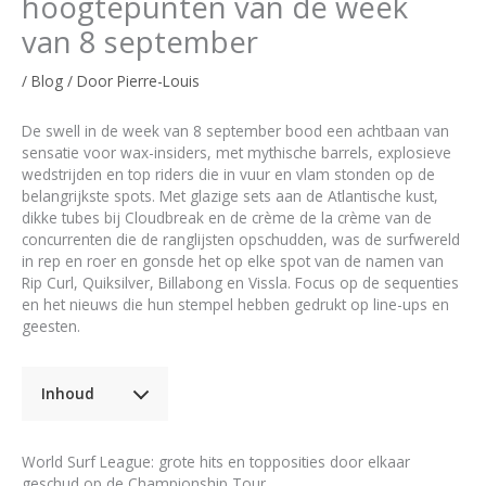
hoogtepunten van de week
van 8 september
/
Blog
/ Door
Pierre-Louis
De swell in de week van 8 september bood een achtbaan van
sensatie voor wax-insiders, met mythische barrels, explosieve
wedstrijden en top riders die in vuur en vlam stonden op de
belangrijkste spots. Met glazige sets aan de Atlantische kust,
dikke tubes bij Cloudbreak en de crème de la crème van de
concurrenten die de ranglijsten opschudden, was de surfwereld
in rep en roer en gonsde het op elke spot van de namen van
Rip Curl, Quiksilver, Billabong en Vissla. Focus op de sequenties
en het nieuws die hun stempel hebben gedrukt op line-ups en
geesten.
Inhoud
World Surf League: grote hits en topposities door elkaar
geschud op de Championship Tour