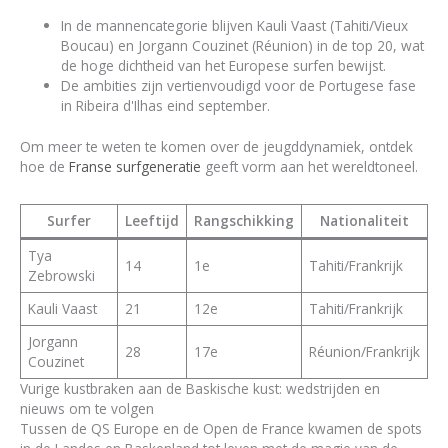
In de mannencategorie blijven Kauli Vaast (Tahiti/Vieux
Boucau) en Jorgann Couzinet (Réunion) in de top 20, wat
de hoge dichtheid van het Europese surfen bewijst.
De ambities zijn vertienvoudigd voor de Portugese fase
in Ribeira d'Ilhas eind september.
Om meer te weten te komen over de jeugddynamiek, ontdek
hoe de
Franse surfgeneratie
geeft vorm aan het wereldtoneel.
Surfer
Leeftijd
Rangschikking
Nationaliteit
Tya
14
1e
Tahiti/Frankrijk
Zebrowski
Kauli Vaast
21
12e
Tahiti/Frankrijk
Jorgann
28
17e
Réunion/Frankrijk
Couzinet
Vurige kustbraken aan de Baskische kust: wedstrijden en
nieuws om te volgen
Tussen de QS Europe en de Open de France kwamen de spots