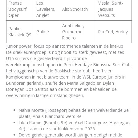
Franse
Les
Vissla, Saint-
Bodysurf
Cavaliers,
Alix Schorsch
Jacques
Open
Anglet
Wetsuits
Anat Lelior,
Pantin
Galicië
Guilherme
Rip Curl, Hurley
Klassiek QS
Ribeiro
Junior power: focus op aanstormende talenten in de line-up
De driekleurengroep is nog nooit zo sterk geweest, met zes
U16 surfers die geselecteerd zijn voor de
wereldkampioenschappen in Peru. Hendaye Bidassoa Surf Club,
het vlaggenschip van de Baskische surfclub, heeft vier
kampioenen in het blauwe team. In de WSL Europe juniors in
Bundoran (Ierland), snuffelden Maria Salgado en Dylan
Donegan Dos Santos aan de bommen en behaalden de
overwinning in lastige omstandigheden.
Nahia Monte (Hossegor) behaalde een welverdiende 2e
plaats; Anaïs Blanchard werd 4e.
Lilou Rumiel (Biarritz, 9e) en Axel Dominguez (Hossegor,
4e) staan in de startblokken voor 2026.
De volgende generatie wordt aangemoedigd met de