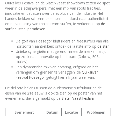
Quiksilver Festival en de Slater-Vaast showdown zetten de spot
weer in de schijnwerpers, met een mix van roots tradities,
innovatie en debatten over de evolutie van de industrie. Het
Landes bekken schommelt tussen een dorst naar authenticiteit
en de verleiding van mainstream surfen, te verkennen op
de
surfindustrie: paradoxen
.
De golf van Hossegor blijft riders en freesurfers van alle
horizonten aantrekken: ontdek de laatste info op
de ster
.
Unieke synergieën met gerenommeerde merken, altijd
op zoek naar innovatie op het board (Oxbow, FCS,
Hurley).
Een dynamische mix van ervaring, erfgoed en het
verlangen om grenzen te verleggen: de
Quiksilver
Festival Hossegor
getuigt hier elk jaar weer van.
De delicate balans tussen de ouderwetse surfcultuur en de
eisen van de 21e eeuw is ook te zien op de poster van het
evenement, die is gemaakt op de
Slater-Vaast Festival
.
Evenement
Datum
Locatie
Problemen