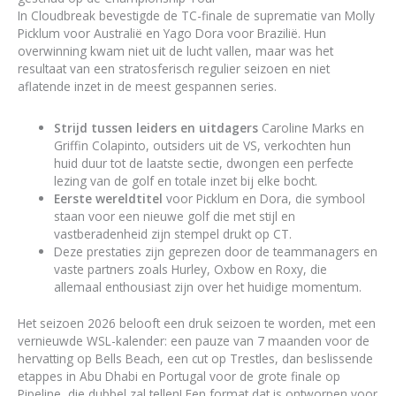
In Cloudbreak bevestigde de TC-finale de suprematie van Molly
Picklum voor Australië en Yago Dora voor Brazilië. Hun
overwinning kwam niet uit de lucht vallen, maar was het
resultaat van een stratosferisch regulier seizoen en niet
aflatende inzet in de meest gespannen series.
Strijd tussen leiders en uitdagers
Caroline Marks en
Griffin Colapinto, outsiders uit de VS, verkochten hun
huid duur tot de laatste sectie, dwongen een perfecte
lezing van de golf en totale inzet bij elke bocht.
Eerste wereldtitel
voor Picklum en Dora, die symbool
staan voor een nieuwe golf die met stijl en
vastberadenheid zijn stempel drukt op CT.
Deze prestaties zijn geprezen door de teammanagers en
vaste partners zoals Hurley, Oxbow en Roxy, die
allemaal enthousiast zijn over het huidige momentum.
Het seizoen 2026 belooft een druk seizoen te worden, met een
vernieuwde WSL-kalender: een pauze van 7 maanden voor de
hervatting op Bells Beach, een cut op Trestles, dan beslissende
etappes in Abu Dhabi en Portugal voor de grote finale op
Pipeline, die dubbel zal tellen! Een format dat is ontworpen voor