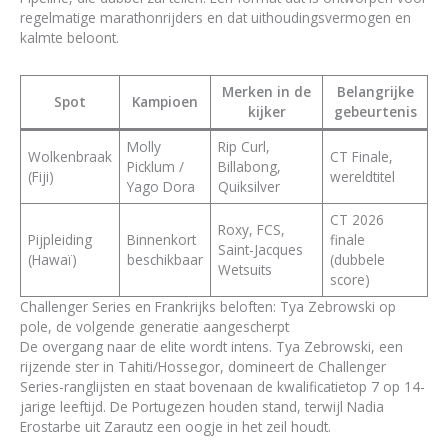
regelmatige marathonrijders en dat uithoudingsvermogen en
kalmte beloont.
Merken in de
Belangrijke
Spot
Kampioen
kijker
gebeurtenis
Molly
Rip Curl,
Wolkenbraak
CT Finale,
Picklum /
Billabong,
(Fiji)
wereldtitel
Yago Dora
Quiksilver
CT 2026
Roxy, FCS,
Pijpleiding
Binnenkort
finale
Saint-Jacques
(Hawaï)
beschikbaar
(dubbele
Wetsuits
score)
Challenger Series en Frankrijks beloften: Tya Zebrowski op
pole, de volgende generatie aangescherpt
De overgang naar de elite wordt intens. Tya Zebrowski, een
rijzende ster in Tahiti/Hossegor, domineert de Challenger
Series-ranglijsten en staat bovenaan de kwalificatietop 7 op 14-
jarige leeftijd. De Portugezen houden stand, terwijl Nadia
Erostarbe uit Zarautz een oogje in het zeil houdt.