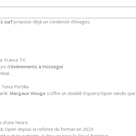
s surf
propose déjà un condensé d’images.
r France TV.
urs d’
événements à Hossegor
.
tial.
Teiva Portilla
parlé.
Margaux Vieuge
s’offre un doublé Espoirs/Open tandis qu
s d’une heure.
 & Open depuis la refonte du format en 2023.
ttus mais patients au line-up pour le Royal Barrique.