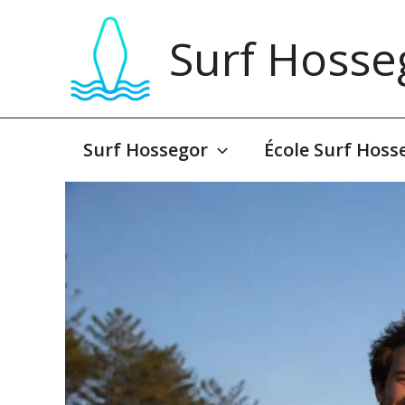
Aller
au
Surf Hosse
contenu
Surf Hossegor
École Surf Hoss