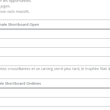
r les opportunités.
 juges.
lose-outs massifs.
inale Shortboard Open
ites croustillantes et un carving serré plus tard, le trophée filait à
ale Shortboard Ondines