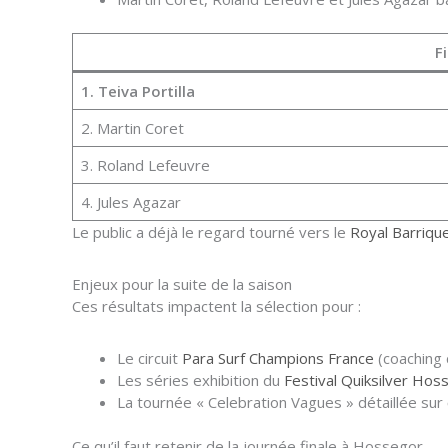
F
1. Teiva Portilla
2. Martin Coret
3. Roland Lefeuvre
4. Jules Agazar
Le public a déjà le regard tourné vers le
Royal Barriqu
Enjeux pour la suite de la saison
Ces résultats impactent la sélection pour :
Le circuit
Para Surf Champions France
(coaching 
Les séries exhibition du
Festival Quiksilver Hos
La tournée « Celebration Vagues » détaillée sur
Ce qu’il faut retenir de la journée finale à Hossegor