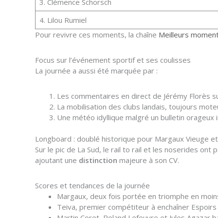
3. Clémence Schorsch
4. Lilou Rumiel
Pour revivre ces moments, la chaîne
Meilleurs moment
Focus sur l’événement sportif et ses coulisses
La journée a aussi été marquée par :
Les commentaires en direct de Jérémy Florès su
La mobilisation des clubs landais, toujours mote
Une météo idyllique malgré un bulletin orageux ini
Longboard : doublé historique pour Margaux Vieuge et 
Sur le pic de La Sud, le rail to rail et les noserides ont 
ajoutant une
distinction
majeure à son CV.
Scores et tendances de la journée
Margaux, deux fois portée en triomphe en moin
Teiva, premier compétiteur à enchaîner Espoirs
Martin Coret, Roland Lefeuvre et Jules Agazar ba