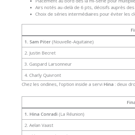
Placement au bord dès la mi-série pour multiplie
Airs notés au-delà de 6 pts, décisifs auprès des
Choix de séries intermédiaires pour éviter les c
F
1. Sam Piter
(Nouvelle-Aquitaine)
2. Justin Becret
3. Gaspard Larsonneur
4. Charly Quivront
Chez les ondines, l’option inside a servi
Hina
: deux dro
Fin
1. Hina Conradi
(La Réunion)
2. Aelan Vaast