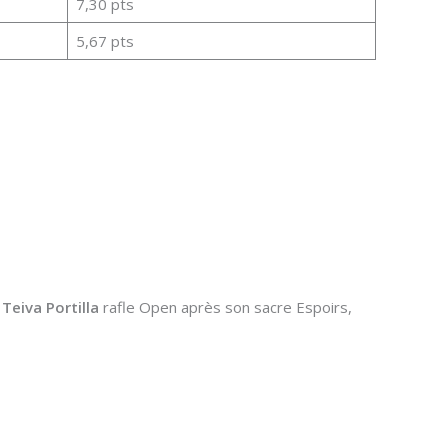
7,30 pts
5,67 pts
e
Teiva Portilla
rafle Open après son sacre Espoirs,