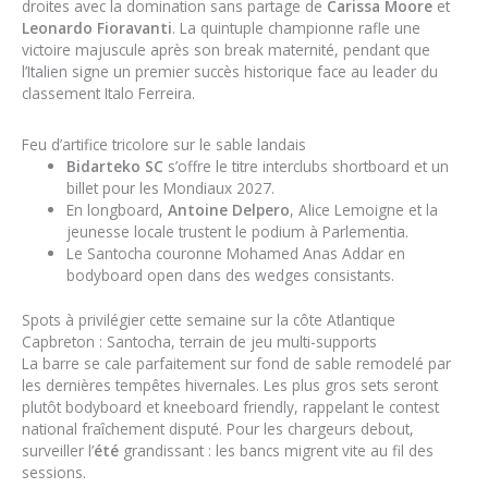
droites avec la domination sans partage de
Carissa Moore
et
Leonardo Fioravanti
. La quintuple championne rafle une
victoire majuscule après son break maternité, pendant que
l’Italien signe un premier succès historique face au leader du
classement Italo Ferreira.
Feu d’artifice tricolore sur le sable landais
Bidarteko SC
s’offre le titre interclubs shortboard et un
billet pour les Mondiaux 2027.
En longboard,
Antoine Delpero
, Alice Lemoigne et la
jeunesse locale trustent le podium à Parlementia.
Le Santocha couronne Mohamed Anas Addar en
bodyboard open dans des wedges consistants.
Spots à privilégier cette semaine sur la côte Atlantique
Capbreton : Santocha, terrain de jeu multi-supports
La barre se cale parfaitement sur fond de sable remodelé par
les dernières tempêtes hivernales. Les plus gros sets seront
plutôt bodyboard et kneeboard friendly, rappelant le contest
national fraîchement disputé. Pour les chargeurs debout,
surveiller l’
été
grandissant : les bancs migrent vite au fil des
sessions.