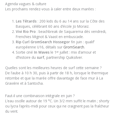
Agenda vagues & culture
Les prochains rendez-vous à caler entre deux marées :
Les Têtards
: 200 kids du 6 au 14 ans sur la Côte des
Basques, célébrant 60 ans d’école Jo Moraiz.
Vivi Rio Pro
: beachbreak de Saquarema dès vendredi,
Frenchies Mignot & Vaast en embuscade.
Rip Curl GromSearch Hossegor
fin juin : qualif’
européenne U16, détails sur
GromSearch
.
Sortie ciné
In Waves
le 1ᵉʳ juillet : mix d’amour et
d’histoire du
surf
, partnership Quiksilver.
Quelles sont les meilleures heures de surf cette semaine ?
De l’aube à 10 h 30, puis à partir de 18 h, lorsque le thermique
retombe et que la marée offre davantage de face mur à La
Gravière et à Santocha.
Faut-il une combinaison intégrale en juin ?
L’eau oscille autour de 19 °C. Un 3/2 mm suffit le matin ; shorty
ou lycra l’après-midi pour ceux qui ne craignent pas la fraîcheur
du vent.