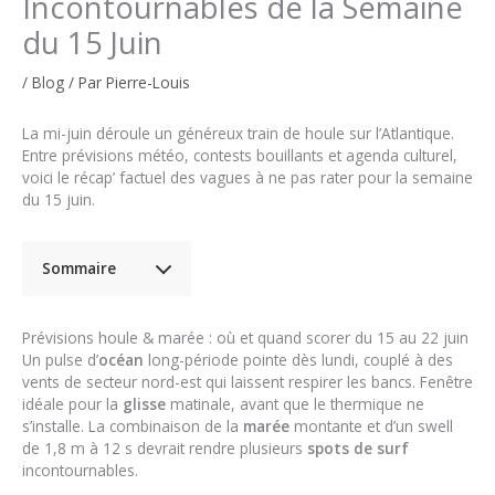
Incontournables de la Semaine
du 15 Juin
/
Blog
/ Par
Pierre-Louis
La mi-juin déroule un généreux train de houle sur l’Atlantique.
Entre prévisions météo, contests bouillants et agenda culturel,
voici le récap’ factuel des vagues à ne pas rater pour la semaine
du 15 juin.
Sommaire
Prévisions houle & marée : où et quand scorer du 15 au 22 juin
Un pulse d’
océan
long-période pointe dès lundi, couplé à des
vents de secteur nord-est qui laissent respirer les bancs. Fenêtre
idéale pour la
glisse
matinale, avant que le thermique ne
s’installe. La combinaison de la
marée
montante et d’un swell
de 1,8 m à 12 s devrait rendre plusieurs
spots de surf
incontournables.