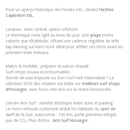
Pour un aperçu historique des houles XXL, zieutez
l’archive
Capbreton XXL
.
Lacanau : banc central, option offshore
Le thermique reste light au lever du jour. Une
plage
moins
saturée que d’habitude, offrant une cadence régulière de lefts
tap-dancing sur banc nord. Idéal pour affûter ses turns avant les
premiers trials estivaux.
Matos & mobilité : préparer la saison chaude
Surf-shops locaux incontournables
Besoin de wax tropicale ou d’un roof-rack minimaliste ? La
sélection 2026 des retailers est listée sur
meilleurs surf-shops
d’Hossegor
, avec focus néo-éco sur la résine biosourcée.
Citroën Ami Surf : navette électrique entre dune et parking
Le micro-véhicule customisé séduit les habitués du
spot de
surf
de la Sud. Autonomie : 100 km, porte-planches intégré,
pas de CO₂. Plus d’infos :
Ami Surf Hossegor
.