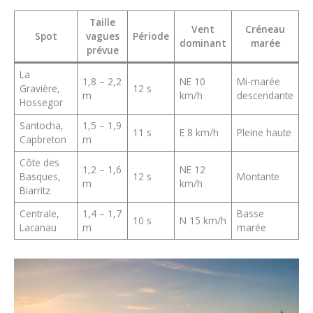
Taille
Vent
Créneau
Spot
vagues
Période
dominant
marée
prévue
La
1,8 – 2,2
NE 10
Mi-marée
Gravière,
12 s
m
km/h
descendante
Hossegor
Santocha,
1,5 – 1,9
11 s
E 8 km/h
Pleine haute
Capbreton
m
Côte des
1,2 – 1,6
NE 12
Basques,
12 s
Montante
m
km/h
Biarritz
Centrale,
1,4 – 1,7
Basse
10 s
N 15 km/h
Lacanau
m
marée