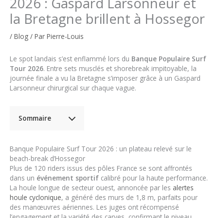
2026 : Gaspard Larsonneur et
la Bretagne brillent à Hossegor
/
Blog
/ Par
Pierre-Louis
Le spot landais s’est enflammé lors du
Banque Populaire Surf
Tour 2026
. Entre sets musclés et shorebreak impitoyable, la
journée finale a vu la Bretagne s’imposer grâce à un Gaspard
Larsonneur chirurgical sur chaque vague.
Sommaire
Banque Populaire Surf Tour 2026 : un plateau relevé sur le
beach-break d’Hossegor
Plus de 120 riders issus des pôles France se sont affrontés
dans un
événement sportif
calibré pour la haute performance.
La houle longue de secteur ouest, annoncée par les
alertes
houle cyclonique
, a généré des murs de 1,8 m, parfaits pour
des manœuvres aériennes. Les juges ont récompensé
l’engagement et la variété des carves, confirmant le niveau