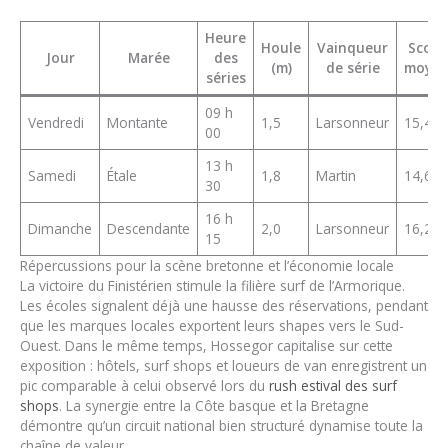
Heure
Houle
Vainqueur
Score
Jour
Marée
des
(m)
de série
moye
séries
09 h
Vendredi
Montante
1,5
Larsonneur
15,40
00
13 h
Samedi
Étale
1,8
Martin
14,67
30
16 h
Dimanche
Descendante
2,0
Larsonneur
16,25
15
Répercussions pour la scène bretonne et l’économie locale
La victoire du Finistérien stimule la filière surf de l’Armorique.
Les écoles signalent déjà une hausse des réservations, pendant
que les marques locales exportent leurs shapes vers le Sud-
Ouest. Dans le même temps, Hossegor capitalise sur cette
exposition : hôtels, surf shops et loueurs de van enregistrent un
pic comparable à celui observé lors du
rush estival des surf
shops
. La synergie entre la Côte basque et la Bretagne
démontre qu’un circuit national bien structuré dynamise toute la
chaîne de valeur.