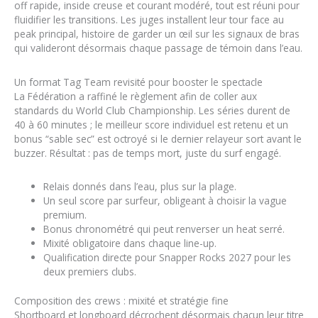
off rapide, inside creuse et courant modéré, tout est réuni pour
fluidifier les transitions. Les juges installent leur tour face au
peak principal, histoire de garder un œil sur les signaux de bras
qui valideront désormais chaque passage de témoin dans l’eau.
Un format Tag Team revisité pour booster le spectacle
La Fédération a raffiné le règlement afin de coller aux
standards du World Club Championship. Les séries durent de
40 à 60 minutes ; le meilleur score individuel est retenu et un
bonus “sable sec” est octroyé si le dernier relayeur sort avant le
buzzer. Résultat : pas de temps mort, juste du surf engagé.
Relais donnés dans l’eau, plus sur la plage.
Un seul score par surfeur, obligeant à choisir la vague
premium.
Bonus chronométré qui peut renverser un heat serré.
Mixité obligatoire dans chaque line-up.
Qualification directe pour Snapper Rocks 2027 pour les
deux premiers clubs.
Composition des crews : mixité et stratégie fine
Shortboard et longboard décrochent désormais chacun leur titre