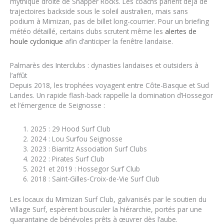
mythique droite de Snapper Rocks. Les coachs parlent déjà de
trajectoires backside sous le soleil australien, mais sans
podium à Mimizan, pas de billet long-courrier. Pour un briefing
météo détaillé, certains clubs scrutent même les
alertes de
houle cyclonique
afin d’anticiper la fenêtre landaise.
Palmarès des Interclubs : dynasties landaises et outsiders à
l’affût
Depuis 2018, les trophées voyagent entre Côte-Basque et Sud
Landes. Un rapide flash-back rappelle la domination d’Hossegor
et l’émergence de Seignosse :
2025 : 29 Hood Surf Club
2024 : Lou Surfou Seignosse
2023 : Biarritz Association Surf Clubs
2022 : Pirates Surf Club
2021 et 2019 : Hossegor Surf Club
2018 : Saint-Gilles-Croix-de-Vie Surf Club
Les locaux du Mimizan Surf Club, galvanisés par le soutien du
Village Surf, espèrent bousculer la hiérarchie, portés par une
quarantaine de bénévoles prêts à œuvrer dès l’aube.