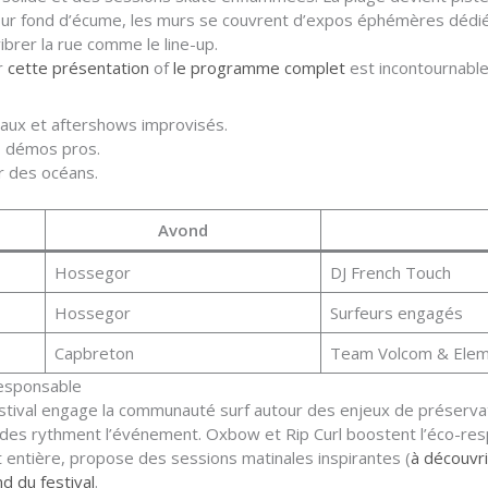
 sur fond d’écume, les murs se couvrent d’expos éphémères dédiées
ibrer la rue comme le line-up.
ar
cette présentation
of
le programme complet
est incontournable
naux et aftershows improvisés.
s, démos pros.
ir des océans.
Avond
Hossegor
DJ French Touch
Hossegor
Surfeurs engagés
Capbreton
Team Volcom & Ele
 responsable
 Festival engage la communauté surf autour des enjeux de préserva
rondes rythment l’événement. Oxbow et Rip Curl boostent l’éco-re
 entière, propose des sessions matinales inspirantes (
à découvrir
nd du festival
.