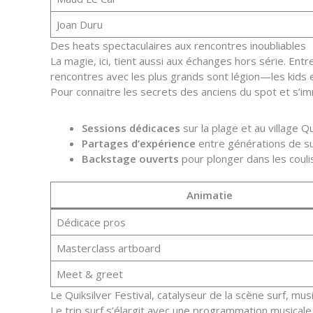
Joan Duru
Des heats spectaculaires aux rencontres inoubliables
La magie, ici, tient aussi aux échanges hors série. En
rencontres avec les plus grands sont légion—les kids 
Pour connaitre les secrets des anciens du spot et s’im
Sessions dédicaces
sur la plage et au village Qu
Partages d’expérience
entre générations de su
Backstage ouverts
pour plonger dans les couli
Animatie
Dédicace pros
Masterclass artboard
Meet & greet
Le Quiksilver Festival, catalyseur de la scène surf, mu
Le trip surf s’élargit avec une programmation musicale