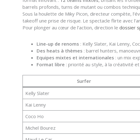
format innovant :
12 teams mixtes
, brisant les fron
barrels profonds, turns de mutant ou combos techniqu
Sous la houlette de Miky Picon, directeur compète, l’
takeoff une prise de risque. Le spectacle flirte avec l
Pour plonger au cœur de l’action, direction le
dossier s
Line-up de renoms
: Kelly Slater, Kai Lenny, C
Des heats à thèmes
: barrel hunters, manoeuv
Equipes mixtes et internationales
: un mix exp
Format libre
: priorité au style, à la créativité e
Surfer
Kelly Slater
Kai Lenny
Coco Ho
Michel Bourez
Maud Le Car