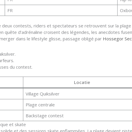
FR
Oxbo
tre deux contests, riders et spectateurs se retrouvent sur la plag
en quête d’adrénaline croisent des légendes, les anecdotes fusen
merger dans le lifestyle glisse, passage obligé par
Hossegor Secr
iksilver.
rfeurs.
sses du contest.
Locatie
Village Quiksilver
Plage centrale
Backstage contest
sique et skate
 solide et des sessions skate enflammées. La plage devient piste