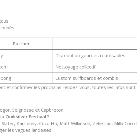
tous
sionnés
Partner
xy
Distribution gourdes réutilisables
com
Nettoyage collectif
labong
Custom surfboards et combis
t et confirmer les prochains rendez-vous, toutes les infos sont 
ssegor, Seignosse et Capbreton
 Quiksilver Festival ?
ly Slater, Kai Lenny, Coco Ho, Matt Wilkinson, Zeke Lau, Milla Coc
nger les vagues landaises.