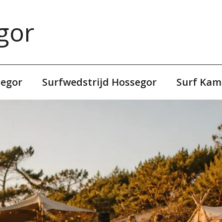
gor
segor
Surfwedstrijd Hossegor
Surf Kam