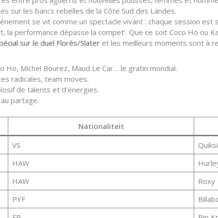
tières entre pros aguerris et nouvelles pousses, femmes et homm
es sur les bancs rebelles de la Côte Sud des Landes.
événement se vit comme un spectacle vivant : chaque session est
’art, la performance dépasse la compet’. Que ce soit Coco Ho ou Ka
pécial sur le duel Florès/Slater
et les meilleurs moments sont à r
oco Ho, Michel Bourez, Maud Le Car… le gratin mondial.
res radicales, team moves.
losif de talents et d’énergies.
t au partage.
Nationaliteit
VS
Quiksi
HAW
Hurle
HAW
Roxy
PYF
Billab
FR
Rip Kr