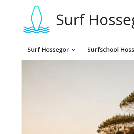
Overslaan
naar
Surf Hosse
inhoud
Surf Hossegor
Surfschool Hos