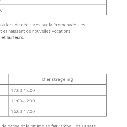
w
e ou lors de dédicaces sur la Promenade. Les
t et naissent de nouvelles vocations.
et Surfeurs
.
Dienstregeling
17:00-18:00
11:00-12:30
16:00-17:00
 de danse et le bitume se fait rampe. Les DJ sets