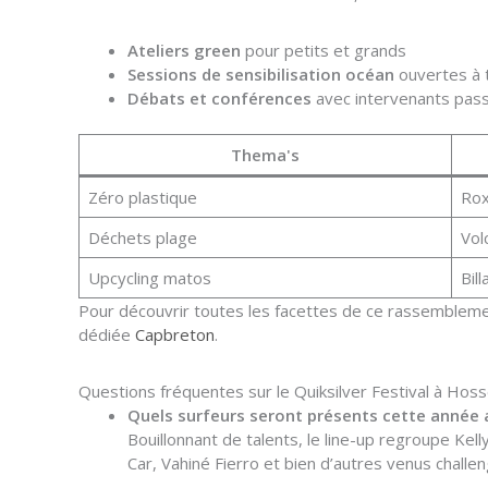
Ateliers green
pour petits et grands
Sessions de sensibilisation océan
ouvertes à 
Débats et conférences
avec intervenants pas
Thema's
Zéro plastique
Ro
Déchets plage
Vol
Upcycling matos
Bil
Pour découvrir toutes les facettes de ce rassemblemen
dédiée
Capbreton
.
Questions fréquentes sur le Quiksilver Festival à Ho
Quels surfeurs seront présents cette année au
Bouillonnant de talents, le line-up regroupe Kel
Car, Vahiné Fierro et bien d’autres venus challe