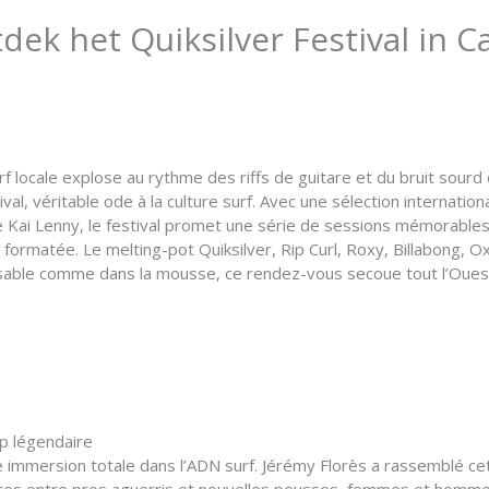
dek het Quiksilver Festival in 
surf locale explose au rythme des riffs de guitare et du bruit so
val, véritable ode à la culture surf. Avec une sélection internat
Kai Lenny, le festival promet une série de sessions mémorables. S
 formatée. Le melting-pot Quiksilver, Rip Curl, Roxy, Billabong, 
e sable comme dans la mousse, ce rendez-vous secoue tout l’Ouest,
up légendaire
 une immersion totale dans l’ADN surf. Jérémy Florès a rassemblé 