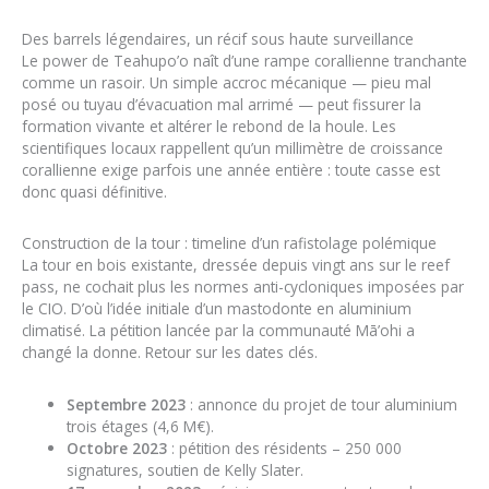
Des barrels légendaires, un récif sous haute surveillance
Le power de Teahupo’o naît d’une rampe corallienne tranchante
comme un rasoir. Un simple accroc mécanique — pieu mal
posé ou tuyau d’évacuation mal arrimé — peut fissurer la
formation vivante et altérer le rebond de la houle. Les
scientifiques locaux rappellent qu’un millimètre de croissance
corallienne exige parfois une année entière : toute casse est
donc quasi définitive.
Construction de la tour : timeline d’un rafistolage polémique
La tour en bois existante, dressée depuis vingt ans sur le reef
pass, ne cochait plus les normes anti-cycloniques imposées par
le CIO. D’où l’idée initiale d’un mastodonte en aluminium
climatisé. La pétition lancée par la communauté Mā’ohi a
changé la donne. Retour sur les dates clés.
Septembre 2023
: annonce du projet de tour aluminium
trois étages (4,6 M€).
Octobre 2023
: pétition des résidents – 250 000
signatures, soutien de Kelly Slater.