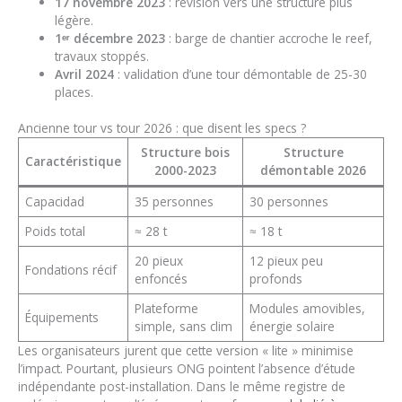
17 novembre 2023
: révision vers une structure plus
légère.
1ᵉʳ décembre 2023
: barge de chantier accroche le reef,
travaux stoppés.
Avril 2024
: validation d’une tour démontable de 25-30
places.
Ancienne tour vs tour 2026 : que disent les specs ?
Structure bois
Structure
Caractéristique
2000-2023
démontable 2026
Capacidad
35 personnes
30 personnes
Poids total
≈ 28 t
≈ 18 t
20 pieux
12 pieux peu
Fondations récif
enfoncés
profonds
Plateforme
Modules amovibles,
Équipements
simple, sans clim
énergie solaire
Les organisateurs jurent que cette version « lite » minimise
l’impact. Pourtant, plusieurs ONG pointent l’absence d’étude
indépendante post-installation. Dans le même registre de