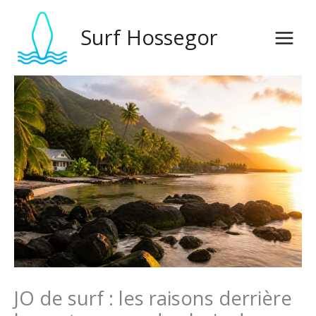
Ir
al
Surf Hossegor
contenido
JO de surf : les raisons derrière