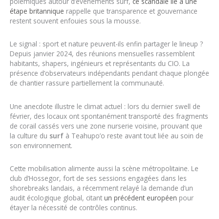
polémiques autour d’événements surf,
ce scandale lié à une
étape britannique
rappelle que transparence et gouvernance
restent souvent enfouies sous la mousse.
Le signal : sport et nature peuvent-ils enfin partager le lineup ?
Depuis janvier 2024, des réunions mensuelles rassemblent
habitants, shapers, ingénieurs et représentants du CIO. La
présence d’observateurs indépendants pendant chaque plongée
de chantier rassure partiellement la communauté.
Une anecdote illustre le climat actuel : lors du dernier swell de
février, des locaux ont spontanément transporté des fragments
de corail cassés vers une zone nurserie voisine, prouvant que
la culture du
surf
à Teahupo’o reste avant tout liée au soin de
son environnement.
Cette mobilisation alimente aussi la scène métropolitaine. Le
club d’Hossegor, fort de ses sessions engagées dans les
shorebreaks landais, a récemment relayé la demande d’un
audit écologique global, citant
un précédent européen
pour
étayer la nécessité de contrôles continus.