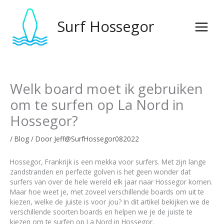
Overslaan
naar
Surf Hossegor
inhoud
Welk board moet ik gebruiken
om te surfen op La Nord in
Hossegor?
/
Blog
/ Door
Jeff@SurfHossegor082022
Hossegor, Frankrijk is een mekka voor surfers. Met zijn lange
zandstranden en perfecte golven is het geen wonder dat
surfers van over de hele wereld elk jaar naar Hossegor komen.
Maar hoe weet je, met zoveel verschillende boards om uit te
kiezen, welke de juiste is voor jou? In dit artikel bekijken we de
verschillende soorten boards en helpen we je de juiste te
kiezen om te surfen op La Nord in Hossegor.