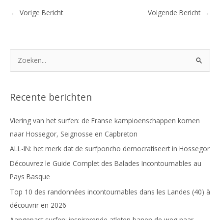
←
Vorige Bericht
Volgende Bericht
→
Z
o
e
k
Recente berichten
e
Viering van het surfen: de Franse kampioenschappen komen
n
naar Hossegor, Seignosse en Capbreton
:
ALL-IN: het merk dat de surfponcho democratiseert in Hossegor
Découvrez le Guide Complet des Balades Incontournables au
Pays Basque
Top 10 des randonnées incontournables dans les Landes (40) à
découvrir en 2026
Aangepast surfen: inspirerende atleten banen de weg naar