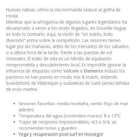
Nuevas rutinas: cómo la ola normanda seduce al gotha de
moda
Mientras que la arrogancia de algunos lugares legendarios ha
desanimado a veces a los recién llegados, en Siouville-Hague
es todo lo contrario. Aquí, la visión de “sin estrés, todo
diversión” prima sobre la competición. Las sesiones tienen
lugar por las mañanas, antes de los mercados de los sábados,
o a última hora de la tarde, frente a las puestas de sol
minerales. El estilo de vida es un híbrido de equitación
comprometida y descubrimiento local. Es imposible ignorar la
influencia de etiquetas como
Volcom
o
Elemento
Incluso los
parisinos se han puesto en modo mix & match, vistiendo
boardshorts de Vilebrequin y sudaderas de Saint-James teñidas
de rocío marino.
Sesiones favoritas: media montaña, viento flojo de mar
adentro
Temperatura del agua (noviembre-marzo): 8 a 12°C
Trajes de neopreno imprescindibles: 4/3 o 5/4, se
recomiendan botas y guantes
Yoga y recuperación post-surf en Hossegor