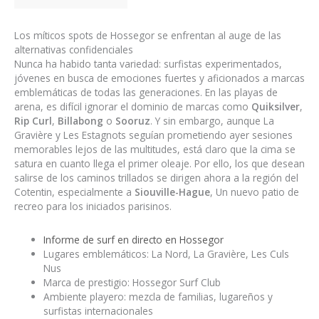
Los míticos spots de Hossegor se enfrentan al auge de las
alternativas confidenciales
Nunca ha habido tanta variedad: surfistas experimentados,
jóvenes en busca de emociones fuertes y aficionados a marcas
emblemáticas de todas las generaciones. En las playas de
arena, es difícil ignorar el dominio de marcas como
Quiksilver
,
Rip Curl
,
Billabong
o
Sooruz
. Y sin embargo, aunque La
Gravière y Les Estagnots seguían prometiendo ayer sesiones
memorables lejos de las multitudes, está claro que la cima se
satura en cuanto llega el primer oleaje. Por ello, los que desean
salirse de los caminos trillados se dirigen ahora a la región del
Cotentin, especialmente a
Siouville-Hague
, Un nuevo patio de
recreo para los iniciados parisinos.
Informe de surf en directo en Hossegor
Lugares emblemáticos: La Nord, La Gravière, Les Culs
Nus
Marca de prestigio: Hossegor Surf Club
Ambiente playero: mezcla de familias, lugareños y
surfistas internacionales