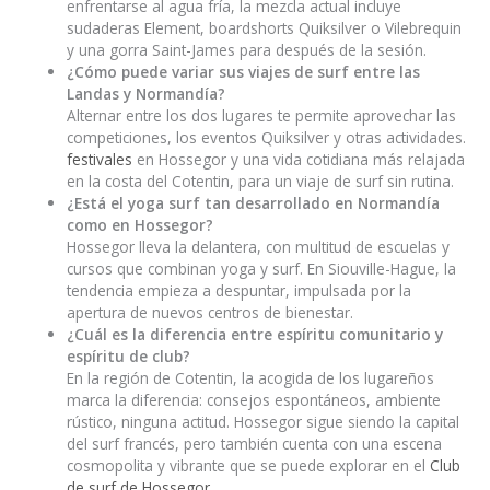
enfrentarse al agua fría, la mezcla actual incluye
sudaderas Element, boardshorts Quiksilver o Vilebrequin
y una gorra Saint-James para después de la sesión.
¿Cómo puede variar sus viajes de surf entre las
Landas y Normandía?
Alternar entre los dos lugares te permite aprovechar las
competiciones, los eventos Quiksilver y otras actividades.
festivales
en Hossegor y una vida cotidiana más relajada
en la costa del Cotentin, para un viaje de surf sin rutina.
¿Está el yoga surf tan desarrollado en Normandía
como en Hossegor?
Hossegor lleva la delantera, con multitud de escuelas y
cursos que combinan yoga y surf. En Siouville-Hague, la
tendencia empieza a despuntar, impulsada por la
apertura de nuevos centros de bienestar.
¿Cuál es la diferencia entre espíritu comunitario y
espíritu de club?
En la región de Cotentin, la acogida de los lugareños
marca la diferencia: consejos espontáneos, ambiente
rústico, ninguna actitud. Hossegor sigue siendo la capital
del surf francés, pero también cuenta con una escena
cosmopolita y vibrante que se puede explorar en el
Club
de surf de Hossegor
.