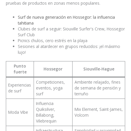
pruebas de productos en zonas menos populares.
Surf de nueva generación en Hossegor: la influencia
tahitiana
Clubes de surf a seguir: Siouville Surfer's Crew, Hossegor
Surf Club
Picnics chulos, cero estrés en la playa
Sesiones al atardecer en grupos reducidos: ¡el máximo
lujo!
Punto
Hossegor
Siouville-Hague
fuerte
Competiciones,
Ambiente relajado, fines
Experiencias
eventos, yoga
de semana de pensión y
de surf
surf
terruño
Influencia
Quiksilver,
Mix Element, Saint-James,
Moda Vibe
Billabong,
Volcom
Vilebrequin
Infraestructura
Simplicidad y proximidad