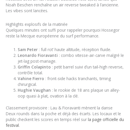
Noah Beschen renchaîne un air reverse tweaked à l’ancienne.
Les vibes sont lancées.
Highlights explosifs de la matinée
Quelques minutes ont suffi pour rappeler pourquoi Hossegor
reste la Mecque européenne du surf performance.
Sam Peter
: full rot’ haute altitude, réception fluide.
Leonardo Fioravanti
: combo vitesse-air-carve malgré le
jet-lag post-mariage.
Griffin Colapinto
: petit barrel suivi d’un tail-high reverse,
contrôle total.
Vahine Fierro
: front-side hacks tranchants, timing
chirurgical.
Hughie Vaughan
: le rookie de 18 ans plaque un alley-
oop quasi à plat, ovation à la clé.
Classement provisoire : Lau & Fioravanti mènent la danse
Deux rounds dans la poche et déjà des écarts. Les locaux et le
public checkent les scores en temps réel sur
la page officielle du
festival
.