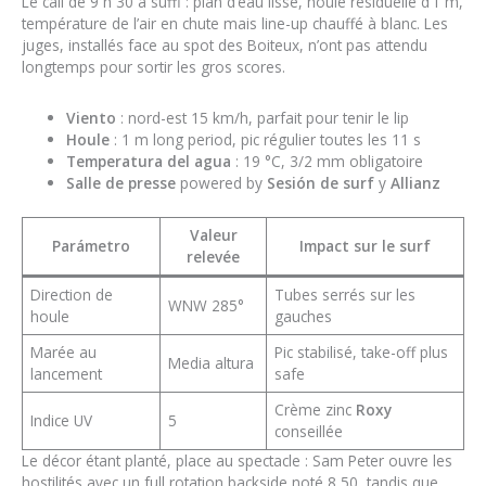
Le call de 9 h 30 a suffi : plan d’eau lisse, houle résiduelle d’1 m,
température de l’air en chute mais line-up chauffé à blanc. Les
juges, installés face au spot des Boiteux, n’ont pas attendu
longtemps pour sortir les gros scores.
Viento
: nord-est 15 km/h, parfait pour tenir le lip
Houle
: 1 m long period, pic régulier toutes les 11 s
Temperatura del agua
: 19 °C, 3/2 mm obligatoire
Salle de presse
powered by
Sesión de surf
y
Allianz
Valeur
Parámetro
Impact sur le surf
relevée
Direction de
Tubes serrés sur les
WNW 285°
houle
gauches
Marée au
Pic stabilisé, take-off plus
Media altura
lancement
safe
Crème zinc
Roxy
Indice UV
5
conseillée
Le décor étant planté, place au spectacle : Sam Peter ouvre les
hostilités avec un full rotation backside noté 8,50, tandis que