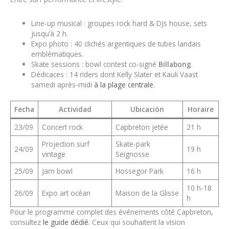
Line-up musical : groupes rock hard & DJs house, sets
jusqu’à 2 h.
Expo photo : 40 clichés argentiques de tubes landais
emblématiques.
Skate sessions : bowl contest co-signé
Billabong
.
Dédicaces : 14 riders dont Kelly Slater et Kauli Vaast
samedi après-midi
à la plage centrale
.
Fecha
Actividad
Ubicación
Horaire
23/09
Concert rock
Capbreton jetée
21 h
Projection surf
Skate-park
24/09
19 h
vintage
Seignosse
25/09
Jam bowl
Hossegor Park
16 h
10 h-18
26/09
Expo art océan
Maison de la Glisse
h
Pour le programme complet des événements côté Capbreton,
consultez
le guide dédié
. Ceux qui souhaitent la vision