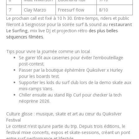
7
Clay Marzo
Freesurf flow
8/10
Le prochain call est fixé à 10 h 30. Entre-temps, riders et public
fileront à Seignosse pour la soirée surf & sound au
restaurant
Le Surfing
, mix live DJ et projection rétro
des plus belles
séquences filmées
.
Tips pour vivre la journée comme un local
Se garer tôt aux casernes pour éviter l’embouteillage
post-contest.
Passer par la boutique éphémère Quiksilver x Hurley
pour les boards test.
Supporter les kids du surf club lors de la demo skate aux
mini-ramps Vans.
Chiller ensuite au stand Rip Curl pour checker la tech
néoprène 2026.
Culture glisse : musique, skate et art au cœur du Quiksilver
Festival
Le contest n’est qu’une partie du trip. Depuis trois éditions, le
festival mixe concerts, expos et skate-sessions, créant un pont
entre surf performance et lifestyle.