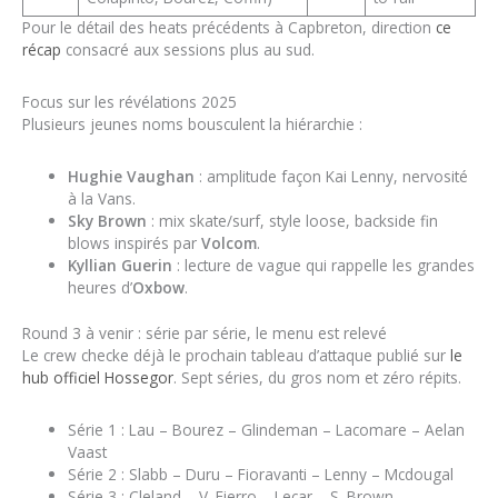
Pour le détail des heats précédents à Capbreton, direction
ce
récap
consacré aux sessions plus au sud.
Focus sur les révélations 2025
Plusieurs jeunes noms bousculent la hiérarchie :
Hughie Vaughan
: amplitude façon Kai Lenny, nervosité
à la Vans.
Sky Brown
: mix skate/surf, style loose, backside fin
blows inspirés par
Volcom
.
Kyllian Guerin
: lecture de vague qui rappelle les grandes
heures d’
Oxbow
.
Round 3 à venir : série par série, le menu est relevé
Le crew checke déjà le prochain tableau d’attaque publié sur
le
hub officiel Hossegor
. Sept séries, du gros nom et zéro répits.
Série 1 : Lau – Bourez – Glindeman – Lacomare – Aelan
Vaast
Série 2 : Slabb – Duru – Fioravanti – Lenny – Mcdougal
Série 3 : Cleland – V. Fierro – Lecar – S. Brown –