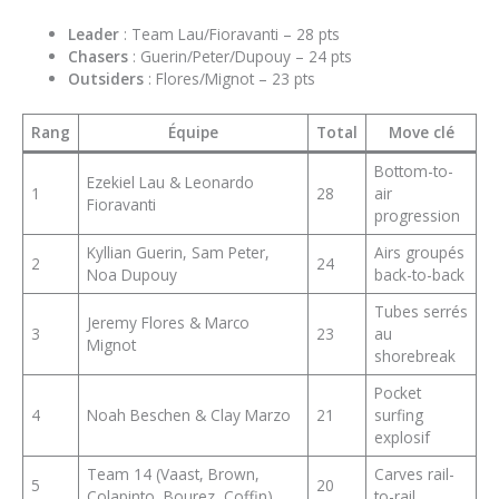
Leader
: Team Lau/Fioravanti – 28 pts
Chasers
: Guerin/Peter/Dupouy – 24 pts
Outsiders
: Flores/Mignot – 23 pts
Rang
Équipe
Total
Move clé
Bottom-to-
Ezekiel Lau & Leonardo
1
28
air
Fioravanti
progression
Kyllian Guerin, Sam Peter,
Airs groupés
2
24
Noa Dupouy
back-to-back
Tubes serrés
Jeremy Flores & Marco
3
23
au
Mignot
shorebreak
Pocket
4
Noah Beschen & Clay Marzo
21
surfing
explosif
Team 14 (Vaast, Brown,
Carves rail-
5
20
Colapinto, Bourez, Coffin)
to-rail