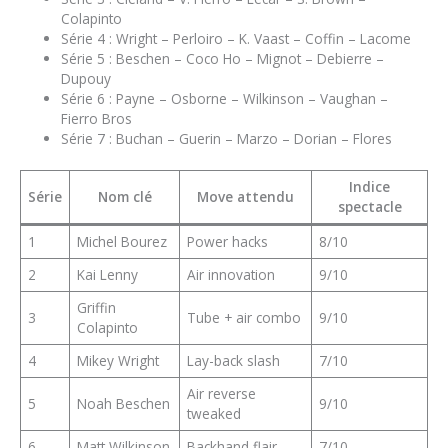
Colapinto
Série 4 : Wright – Perloiro – K. Vaast – Coffin – Lacome
Série 5 : Beschen – Coco Ho – Mignot – Debierre –
Dupouy
Série 6 : Payne – Osborne – Wilkinson – Vaughan –
Fierro Bros
Série 7 : Buchan – Guerin – Marzo – Dorian – Flores
Indice
Série
Nom clé
Move attendu
spectacle
1
Michel Bourez
Power hacks
8/10
2
Kai Lenny
Air innovation
9/10
Griffin
3
Tube + air combo
9/10
Colapinto
4
Mikey Wright
Lay-back slash
7/10
Air reverse
5
Noah Beschen
9/10
tweaked
6
Matt Wilkinson
Backhand flair
7/10