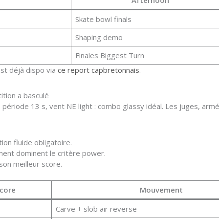
Afternoon
Skate bowl finals
Shaping demo
Finales Biggest Turn
est déjà dispo via
ce report capbretonnais
.
ition a basculé
m, période 13 s, vent NE light : combo glassy idéal. Les juges, ar
n fluide obligatoire.
ment dominent le critère power.
son meilleur score.
core
Mouvement
Carve + slob air reverse