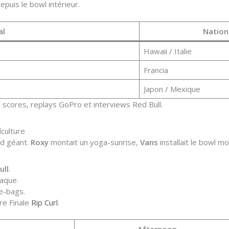
epuis le bowl intérieur.
al
Nation
Hawaii / Italie
Francia
Japon / Mexique
scores, replays GoPro et interviews Red Bull.
culture
nd géant.
Roxy
montait un yoga-sunrise,
Vans
installait le bowl mo
ull
.
laque.
e-bags.
re Finale
Rip Curl
.