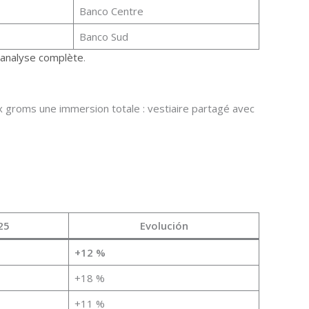
Banco Centre
Banco Sud
 analyse complète
.
x groms une immersion totale : vestiaire partagé avec
25
Evolución
+12 %
+18 %
+11 %