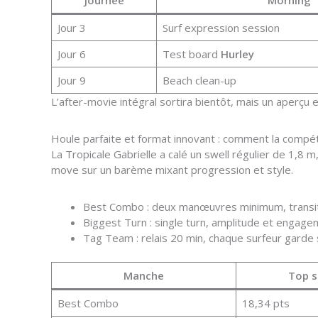
Journée
Morning
Jour 3
Surf expression session
Jour 6
Test board
Hurley
Jour 9
Beach clean-up
L’after-movie intégral sortira bientôt, mais un aperçu 
Houle parfaite et format innovant : comment la compét
La Tropicale Gabrielle a calé un swell régulier de 1,8 
move sur un barème mixant progression et style.
Best Combo : deux manœuvres minimum, transitio
Biggest Turn : single turn, amplitude et engage
Tag Team : relais 20 min, chaque surfeur garde 
Manche
Top s
Best Combo
18,34 pts