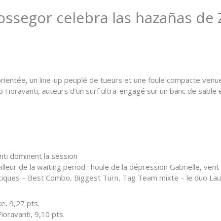
Hossegor celebra las hazañas de
orientée, un line-up peuplé de tueurs et une foule compacte venue
Fioravanti, auteurs d’un surf ultra-engagé sur un banc de sable en
anti dominent la session
leur de la waiting period : houle de la dépression Gabrielle, vent 
atiques – Best Combo, Biggest Turn, Tag Team mixte – le duo Lau/
e, 9,27 pts.
Fioravanti, 9,10 pts.