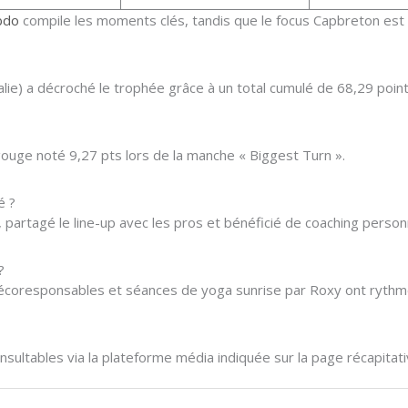
bdo
compile les moments clés, tandis que le focus Capbreton est 
lie) a décroché le trophée grâce à un total cumulé de 68,29 point
gouge noté 9,27 pts lors de la manche « Biggest Turn ».
é ?
, partagé le line-up avec les pros et bénéficié de coaching person
?
s écoresponsables et séances de yoga sunrise par Roxy ont rythmé
ultables via la plateforme média indiquée sur la page récapitativ