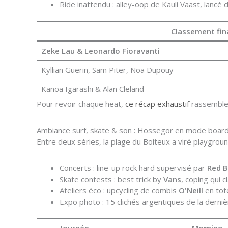
Ride inattendu : alley-oop de Kauli Vaast, lancé d
Classement fin
Zeke Lau & Leonardo Fioravanti
Kyllian Guerin, Sam Piter, Noa Dupouy
Kanoa Igarashi & Alan Cleland
Pour revoir chaque heat,
ce récap exhaustif
rassemble 
Ambiance surf, skate & son : Hossegor en mode board
Entre deux séries, la plage du Boiteux a viré playgrou
Concerts : line-up rock hard supervisé par
Red B
Skate contests : best trick by
Vans
, coping qui c
Ateliers éco : upcycling de combis
O'Neill
en tot
Expo photo : 15 clichés argentiques de la derniè