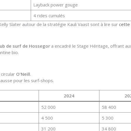
Layback power gouge
4 rides cumulés
elly Slater autour de la stratégie Kauli Vaast sont à lire sur
cette
lub de surf de Hossegor
a encadré le Stage Héritage, offrant au
ntine bio.
circular
O'Neill
.
usse pour les surf-shops.
2024
20
52 000
58 400
4 500
5 300
31 200
34 800