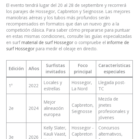
El evento tendrá lugar del 20 al 28 de septiembre y recorrerá
los parajes de Hossegor, Capbreton y Seignosse. Las mejores
maniobras aéreas y los tubos más profundos serán
recompensados en formatos que dan un nuevo giro a la
competición clásica. Para saber cómo prepararse para puntuar
en estas mismas condiciones, consulte las guías especializadas
en surf
material de surf Hossegor
o compruebe el
informe de
surf Hossegor
para medir el oleaje en directo.
Surfistas
Foco
Características
Edición
Años
invitados
principal
especiales
Locales y
Hossegor,
Llegada post-
1º
2022
estrellas
La Nord
TC
Mezcla de
Mejor
Capbreton,
jinetes
2e
2024
alineación
Seignosse
profesionales y
europea
jóvenes
Kelly Slater,
Hossegor -
Concursos
Kauli Vaast,
Capbreton
alternativos,
3e
2026