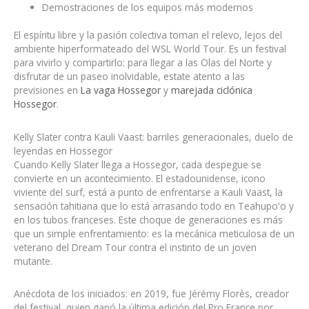
Demostraciones de los equipos más modernos
El espíritu libre y la pasión colectiva toman el relevo, lejos del
ambiente hiperformateado del WSL World Tour. Es un festival
para vivirlo y compartirlo: para llegar a las Olas del Norte y
disfrutar de un paseo inolvidable, estate atento a las
previsiones en
La vaga Hossegor
y
marejada ciclónica
Hossegor
.
Kelly Slater contra Kauli Vaast: barriles generacionales, duelo de
leyendas en Hossegor
Cuando Kelly Slater llega a Hossegor, cada despegue se
convierte en un acontecimiento. El estadounidense, icono
viviente del surf, está a punto de enfrentarse a Kauli Vaast, la
sensación tahitiana que lo está arrasando todo en Teahupo'o y
en los tubos franceses. Este choque de generaciones es más
que un simple enfrentamiento: es la mecánica meticulosa de un
veterano del Dream Tour contra el instinto de un joven
mutante.
Anécdota de los iniciados: en 2019, fue Jérémy Florès, creador
del festival, quien ganó la última edición del Pro France por