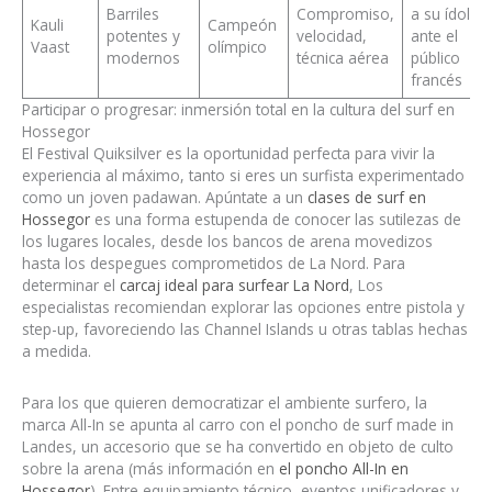
Barriles
Compromiso,
a su ídolo
Kauli
Campeón
potentes y
velocidad,
ante el
Vaast
olímpico
modernos
técnica aérea
público
francés
Participar o progresar: inmersión total en la cultura del surf en
Hossegor
El Festival Quiksilver es la oportunidad perfecta para vivir la
experiencia al máximo, tanto si eres un surfista experimentado
como un joven padawan. Apúntate a un
clases de surf en
Hossegor
es una forma estupenda de conocer las sutilezas de
los lugares locales, desde los bancos de arena movedizos
hasta los despegues comprometidos de La Nord. Para
determinar el
carcaj ideal para surfear La Nord
, Los
especialistas recomiendan explorar las opciones entre pistola y
step-up, favoreciendo las Channel Islands u otras tablas hechas
a medida.
Para los que quieren democratizar el ambiente surfero, la
marca All-In se apunta al carro con el poncho de surf made in
Landes, un accesorio que se ha convertido en objeto de culto
sobre la arena (más información en
el poncho All-In en
Hossegor
). Entre equipamiento técnico, eventos unificadores y