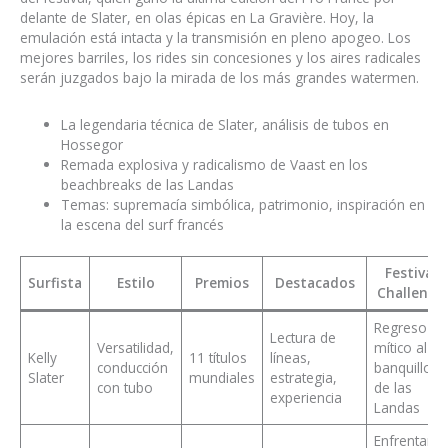
delante de Slater, en olas épicas en La Gravière. Hoy, la
emulación está intacta y la transmisión en pleno apogeo. Los
mejores barriles, los rides sin concesiones y los aires radicales
serán juzgados bajo la mirada de los más grandes watermen.
La legendaria técnica de Slater, análisis de tubos en
Hossegor
Remada explosiva y radicalismo de Vaast en los
beachbreaks de las Landas
Temas: supremacía simbólica, patrimonio, inspiración en
la escena del surf francés
Festival
Surfista
Estilo
Premios
Destacados
Challenge
Regreso
Lectura de
Versatilidad,
mítico al
Kelly
11 títulos
líneas,
conducción
banquillo
Slater
mundiales
estrategia,
con tubo
de las
experiencia
Landas
Enfrentarse