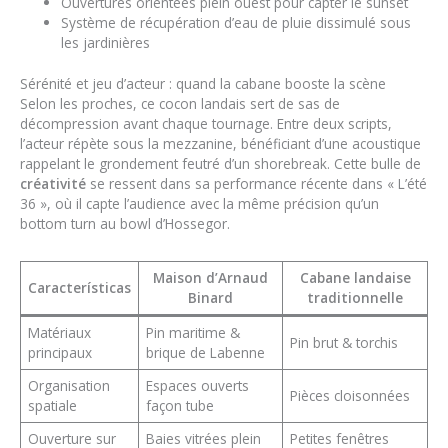
Ouvertures orientées plein ouest pour capter le sunset
Système de récupération d’eau de pluie dissimulé sous
les jardinières
Sérénité et jeu d’acteur : quand la cabane booste la scène
Selon les proches, ce cocon landais sert de sas de
décompression avant chaque tournage. Entre deux scripts,
l’acteur répète sous la mezzanine, bénéficiant d’une acoustique
rappelant le grondement feutré d’un shorebreak. Cette bulle de
créativité
se ressent dans sa performance récente dans « L’été
36 », où il capte l’audience avec la même précision qu’un
bottom turn au bowl d’Hossegor.
Maison d’Arnaud
Cabane landaise
Características
Binard
traditionnelle
Matériaux
Pin maritime &
Pin brut & torchis
principaux
brique de Labenne
Organisation
Espaces ouverts
Pièces cloisonnées
spatiale
façon tube
Ouverture sur
Baies vitrées plein
Petites fenêtres