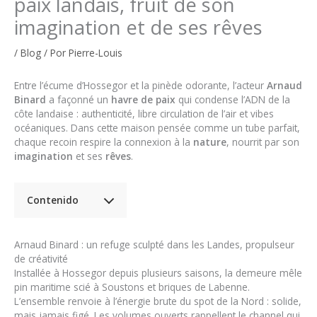
paix landais, fruit de son
imagination et de ses rêves
/
Blog
/ Por
Pierre-Louis
Entre l’écume d’Hossegor et la pinède odorante, l’acteur
Arnaud
Binard
a façonné un
havre de paix
qui condense l’ADN de la
côte landaise : authenticité, libre circulation de l’air et vibes
océaniques. Dans cette maison pensée comme un tube parfait,
chaque recoin respire la connexion à la
nature
, nourrit par son
imagination
et ses
rêves
.
Contenido
Arnaud Binard : un refuge sculpté dans les Landes, propulseur
de créativité
Installée à Hossegor depuis plusieurs saisons, la demeure mêle
pin maritime scié à Soustons et briques de Labenne.
L’ensemble renvoie à l’énergie brute du spot de la Nord : solide,
mais jamais figé. Les volumes ouverts rappellent le channel qui