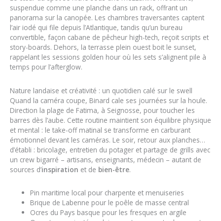
suspendue comme une planche dans un rack, offrant un
panorama sur la canopée. Les chambres traversantes captent
l’air iodé qui file depuis l’Atlantique, tandis qu’un bureau
convertible, façon cabane de pêcheur high-tech, reçoit scripts et
story-boards. Dehors, la terrasse plein ouest boit le sunset,
rappelant les sessions golden hour où les sets s’alignent pile à
temps pour l’afterglow.
Nature landaise et créativité : un quotidien calé sur le swell
Quand la caméra coupe, Binard cale ses journées sur la houle.
Direction la plage de Fatima, à Seignosse, pour toucher les
barres dès l’aube. Cette routine maintient son équilibre physique
et mental : le take-off matinal se transforme en carburant
émotionnel devant les caméras. Le soir, retour aux planches…
d’établi : bricolage, entretien du potager et partage de grills avec
un crew bigarré – artisans, enseignants, médecin – autant de
sources d’
inspiration
et de
bien-être
.
Pin maritime local pour charpente et menuiseries
Brique de Labenne pour le poêle de masse central
Ocres du Pays basque pour les fresques en argile