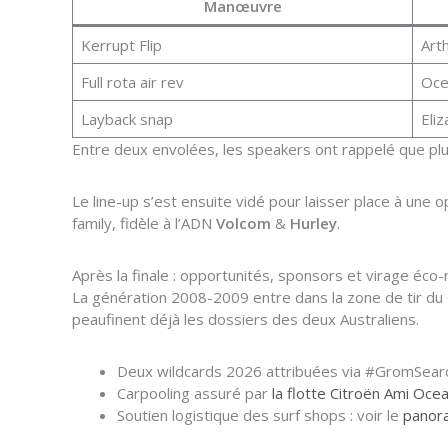
Manœuvre
Kerrupt Flip
Arth
Full rota air rev
Oce
Layback snap
Eli
Entre deux envolées, les speakers ont rappelé que p
Le line-up s’est ensuite vidé pour laisser place à une
family, fidèle à l’ADN
Volcom
&
Hurley
.
Après la finale : opportunités, sponsors et virage éco
La génération 2008-2009 entre dans la zone de tir du
peaufinent déjà les dossiers des deux Australiens.
Deux wildcards 2026 attribuées via #GromSearch
Carpooling assuré par
la flotte Citroën Ami Ocea
Soutien logistique des surf shops : voir le
panor