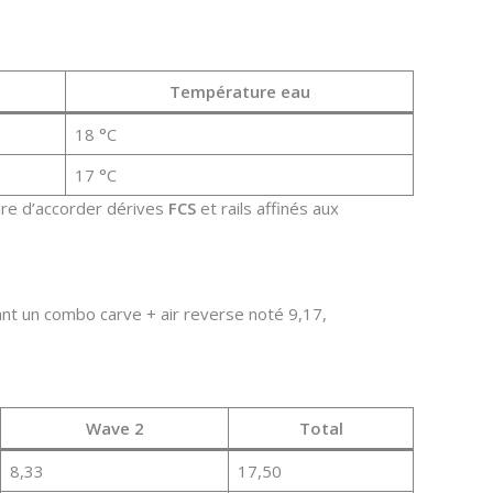
Température eau
18 °C
17 °C
oire d’accorder dérives
FCS
et rails affinés aux
lant un combo carve + air reverse noté 9,17,
Wave 2
Total
8,33
17,50