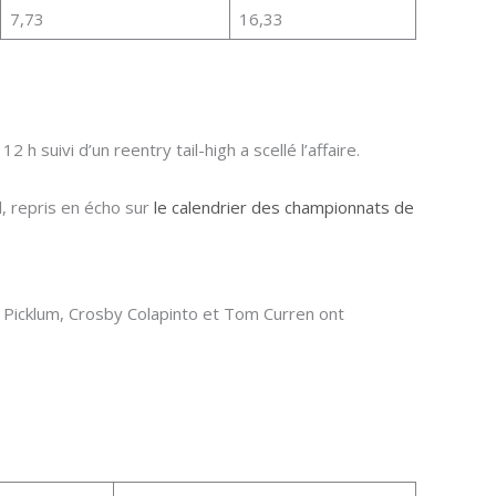
7,73
16,33
 h suivi d’un reentry tail-high a scellé l’affaire.
l, repris en écho sur
le calendrier des championnats de
lly Picklum, Crosby Colapinto et Tom Curren ont