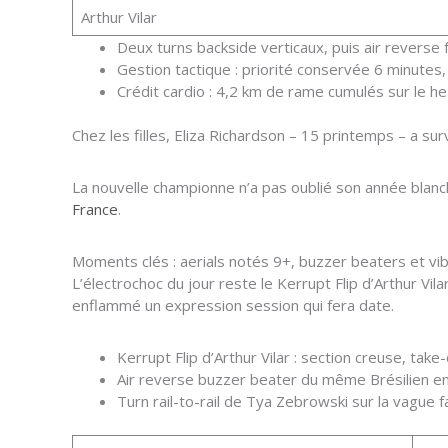
Arthur Vilar
Deux turns backside verticaux, puis air reverse fu
Gestion tactique : priorité conservée 6 minutes, 
Crédit cardio : 4,2 km de rame cumulés sur le he
Chez les filles, Eliza Richardson – 15 printemps – a survo
La nouvelle championne n’a pas oublié son année blanch
France
.
Moments clés : aerials notés 9+, buzzer beaters et v
L’électrochoc du jour reste le Kerrupt Flip d’Arthur Vil
enflammé un expression session qui fera date.
Kerrupt Flip d’Arthur Vilar : section creuse, take
Air reverse buzzer beater du même Brésilien en q
Turn rail-to-rail de Tya Zebrowski sur la vague 