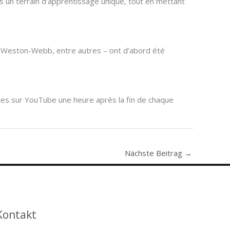
ms un terrain d’apprentissage unique, tout en mettant
a Weston-Webb, entre autres – ont d’abord été
nibles sur YouTube une heure après la fin de chaque
Nächste Beitrag
→
Kontakt