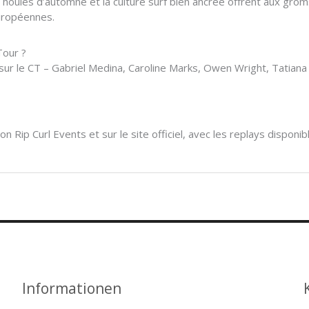
x houles d’automne et la culture surf bien ancrée offrent aux gro
européennes.
Tour ?
sur le CT – Gabriel Medina, Caroline Marks, Owen Wright, Tatian
ion Rip Curl Events et sur le site officiel, avec les replays dispo
Informationen