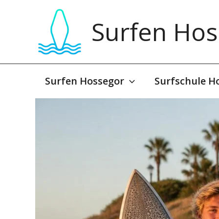
Zum
Inhalt
Surfen Hos
springen
Surfen Hossegor
Surfschule H