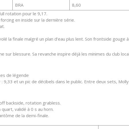
BRA
8,60
ll rotation pour le 9,17.
forcing en inside sur la dernière série.
at.
lé la finale malgré un plan d’eau plus lent. Son frontside gouge à 12
e sur blessure. Sa revanche inspire déjà les minimes du club loca
ibes de légende
ar : 9,33 et un pic de décibels dans le public. Entre deux sets, Mo
-off backside, rotation grabless.
uart, validé à 0 s au horn.
fantôme de la demi-finale.