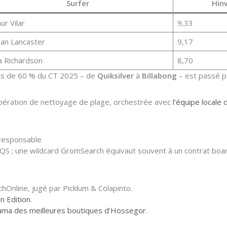
Surfer
Hin
ur Vilar
9,33
an Lancaster
9,17
za Richardson
8,70
lus de 60 % du CT 2025 – de
Quiksilver
à
Billabong
– est passé p
 opération de nettoyage de plage, orchestrée avec
l’équipe locale
-responsable
 QS ; une wildcard GromSearch équivaut souvent à un contrat boa
Online, jugé par Picklum & Colapinto.
n Edition
.
ama des meilleures boutiques d’Hossegor
.