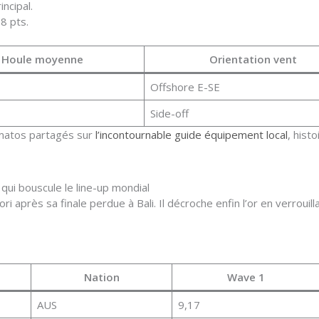
ncipal.
8 pts.
Houle moyenne
Orientation vent
Offshore E-SE
Side-off
s matos partagés sur
l’incontournable guide équipement local
, hist
qui bouscule le line-up mondial
 après sa finale perdue à Bali. Il décroche enfin l’or en verrouil
Nation
Wave 1
AUS
9,17