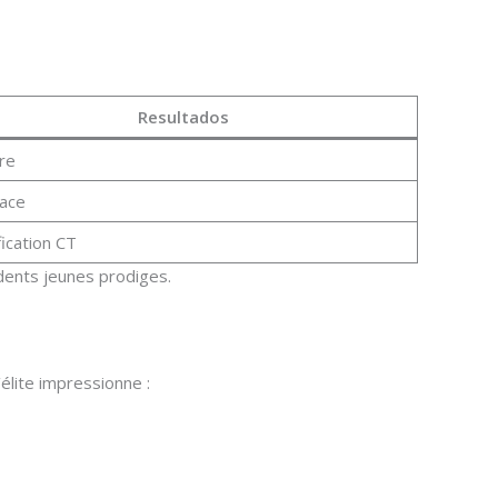
Resultados
ire
ace
fication CT
dents jeunes prodiges.
élite impressionne :