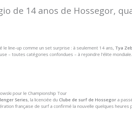
gio de 14 anos de Hossegor, qual
é le line-up comme un set surprise : à seulement 14 ans,
Tya Ze
euse – toutes catégories confondues – à rejoindre l’élite mondiale.
browski pour le Championship Tour
lenger Series
, la licenciée du
Clube de surf de Hossegor
a passé
ation française de surf a confirmé la nouvelle quelques heures p