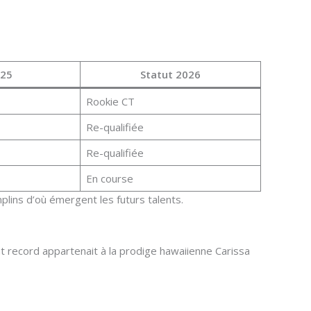
025
Statut 2026
Rookie CT
Re-qualifiée
Re-qualifiée
En course
mplins d’où émergent les futurs talents.
t record appartenait à la prodige hawaiienne Carissa