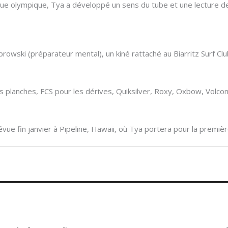
ague olympique, Tya a développé un sens du tube et une lecture d
rowski (préparateur mental), un kiné rattaché au Biarritz Surf Clu
s planches, FCS pour les dérives, Quiksilver, Roxy, Oxbow, Volcom e
 fin janvier à Pipeline, Hawaii, où Tya portera pour la première 