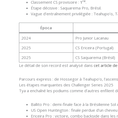
re
Classement CS provisoire :
1
.
Étape décisive : Saquarema Pro, Brésil.
Vague d’entraînement privilégiée : Teahupo’o, Ta
Época
2024
Pro Junior Lacanau
2025
CS Ericeira (Portugal)
2025
CS Saquarema (Brésil)
Le détail de son record est analysé dans
cet article d
Parcours express : de Hossegor à Teahupo’o, l’ascensi
Les étapes marquantes des Challenger Series 2025
Tya a enchaîné les podiums comme d’autres enfilent des
Ballito Pro : demi-finale face à la Brésilienne Sol 
US Open Huntington : finale perdue d’un cheveu c
Ericeira Pro : victoire, combo backside dans les 