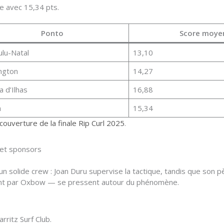
e avec 15,34 pts.
Ponto
Score moye
lu-Natal
13,10
ngton
14,27
a d’Ilhas
16,88
a
15,34
couverture de la finale Rip Curl 2025
.
r et sponsors
 solide crew : Joan Duru supervise la tactique, tandis que son p
ant par Oxbow — se pressent autour du phénomène.
rritz Surf Club.