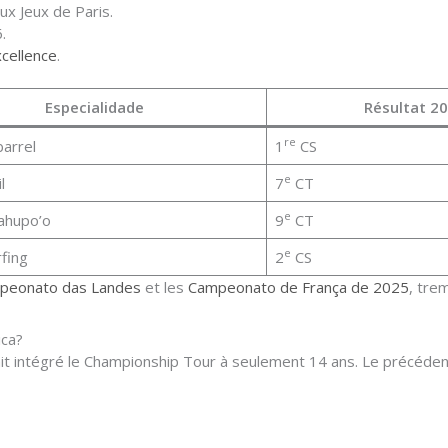
ux Jeux de Paris.
.
xcellence
.
Especialidade
Résultat 2
re
barrel
1
CS
e
l
7
CT
e
ahupo’o
9
CT
e
fing
2
CS
peonato das Landes
et les
Campeonato de França de 2025
, tre
ica?
ait intégré le Championship Tour à seulement 14 ans. Le précéden