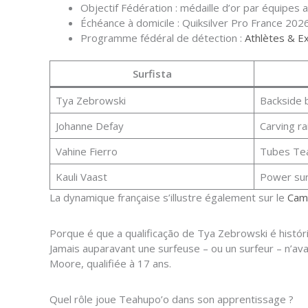
Objectif Fédération : médaille d’or par équipes a
Échéance à domicile : Quiksilver Pro France 2026
Programme fédéral de détection :
Athlètes & E
Surfista
Tya Zebrowski
Backside 
Johanne Defay
Carving rai
Vahine Fierro
Tubes Te
Kauli Vaast
Power sur
La dynamique française s’illustre également sur le
Cam
Porque é que a qualificação de Tya Zebrowski é histór
Jamais auparavant une surfeuse – ou un surfeur – n’av
Moore, qualifiée à 17 ans.
Quel rôle joue Teahupo’o dans son apprentissage ?