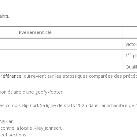
hiti.
Événement clé
Victo
re
1
pl
Quali
e référence
, qui revient sur les statistiques comparées des précé
on éclaire d’une goofy-footer
 combis Rip Curl. Sa ligne de stats 2025 dans l’antichambre de l’
Aguilar.
ontre la locale Riley Johnson.
reef sections.