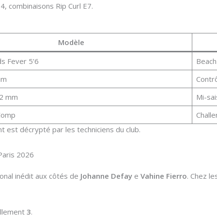
4, combinaisons Rip Curl E7.
Modèle
ds Fever 5’6
Beach
um
Contrô
/2 mm
Mi-sa
 Comp
Challe
 est décrypté par les techniciens du club.
 Paris 2026
ional inédit aux côtés de
Johanne Defay
e
Vahine Fierro
. Chez l
ellement
3
.