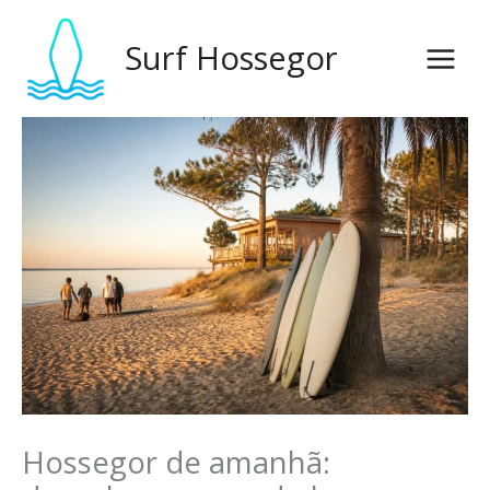
Saltar
para
Surf Hossegor
o
conteúdo
Hossegor de amanhã: