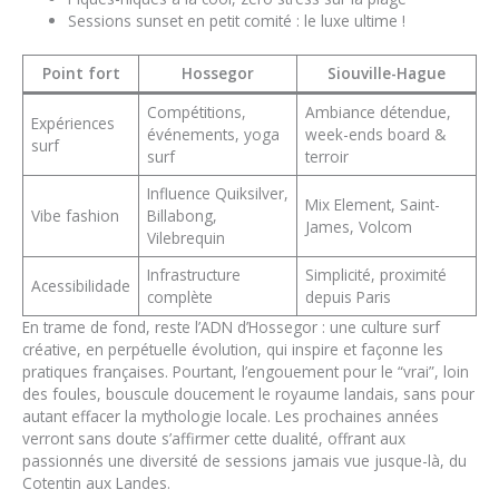
Sessions sunset en petit comité : le luxe ultime !
Point fort
Hossegor
Siouville-Hague
Compétitions,
Ambiance détendue,
Expériences
événements, yoga
week-ends board &
surf
surf
terroir
Influence Quiksilver,
Mix Element, Saint-
Vibe fashion
Billabong,
James, Volcom
Vilebrequin
Infrastructure
Simplicité, proximité
Acessibilidade
complète
depuis Paris
En trame de fond, reste l’ADN d’Hossegor : une culture surf
créative, en perpétuelle évolution, qui inspire et façonne les
pratiques françaises. Pourtant, l’engouement pour le “vrai”, loin
des foules, bouscule doucement le royaume landais, sans pour
autant effacer la mythologie locale. Les prochaines années
verront sans doute s’affirmer cette dualité, offrant aux
passionnés une diversité de sessions jamais vue jusque-là, du
Cotentin aux Landes.