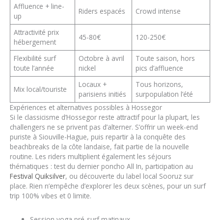
Affluence + line-
Riders espacés
Crowd intense
up
Attractivité prix
45-80€
120-250€
hébergement
Flexibilité surf
Octobre à avril
Toute saison, hors
toute l’année
nickel
pics d’affluence
Locaux +
Tous horizons,
Mix local/touriste
parisiens initiés
surpopulation l’été
Expériences et alternatives possibles à Hossegor
Si le classicisme d’Hossegor reste attractif pour la plupart, les
challengers ne se privent pas d’alterner. S’offrir un week-end
puriste à Siouville-Hague, puis repartir à la conquête des
beachbreaks de la côte landaise, fait partie de la nouvelle
routine. Les riders multiplient également les séjours
thématiques : test du dernier poncho All In, participation au
Festival Quiksilver
, ou découverte du label local Sooruz sur
place. Rien n’empêche d’explorer les deux scènes, pour un surf
trip 100% vibes et 0 limite.
Session yoga pré-surf matinaux