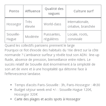
Qualité des
Ponto
Affluence
Culture surf
vagues
Très
Internationale,
Hossegor
World-class
élevée
créative, branchée
Siouville-
Puissantes,
Locale, roots,
Modérée
Hague
régulières
conviviale
Quand les collectifs parisiens prennent le large
Pourquoi ce flot d’exode des habitués du 16e direct sur la côte
normande ? L’ambiance surfeur y révéle tout son ADN : line-up
fluide, absence de pression, bienveillance entre riders. Le
succès relatif de Siouville doit énormément à la simplicité de
son art de vivre et à une hospitalité qui détonne face à
l’effervescence landaise.
Temps d’accès Paris-Siouville : 3h, Paris-Hossegor : 4h30
Budget séjour week-end +/- : Siouville-Hague 120€,
Hossegor 320€
Carte des plages et accès spots à Hossegor