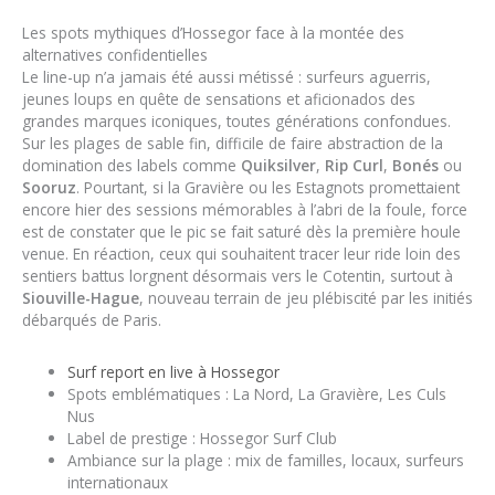
Les spots mythiques d’Hossegor face à la montée des
alternatives confidentielles
Le line-up n’a jamais été aussi métissé : surfeurs aguerris,
jeunes loups en quête de sensations et aficionados des
grandes marques iconiques, toutes générations confondues.
Sur les plages de sable fin, difficile de faire abstraction de la
domination des labels comme
Quiksilver
,
Rip Curl
,
Bonés
ou
Sooruz
. Pourtant, si la Gravière ou les Estagnots promettaient
encore hier des sessions mémorables à l’abri de la foule, force
est de constater que le pic se fait saturé dès la première houle
venue. En réaction, ceux qui souhaitent tracer leur ride loin des
sentiers battus lorgnent désormais vers le Cotentin, surtout à
Siouville-Hague
, nouveau terrain de jeu plébiscité par les initiés
débarqués de Paris.
Surf report en live à Hossegor
Spots emblématiques : La Nord, La Gravière, Les Culs
Nus
Label de prestige : Hossegor Surf Club
Ambiance sur la plage : mix de familles, locaux, surfeurs
internationaux