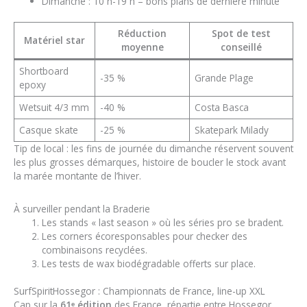
Dimanche : 10 h-19 h – bons plans de dernière minute
Réduction
Spot de test
Matériel star
moyenne
conseillé
Shortboard
-35 %
Grande Plage
epoxy
Wetsuit 4/3 mm
-40 %
Costa Basca
Casque skate
-25 %
Skatepark Milady
Tip de local : les fins de journée du dimanche réservent souvent
les plus grosses démarques, histoire de boucler le stock avant
la marée montante de l’hiver.
À surveiller pendant la Braderie
Les stands « last season » où les séries pro se bradent.
Les corners écoresponsables pour checker des
combinaisons recyclées.
Les tests de wax biodégradable offerts sur place.
SurfSpiritHossegor : Championnats de France, line-up XXL
Cap sur la
61ᵉ édition
des France, répartie entre Hossegor,