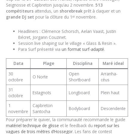
Seignosse et Capbreton jusqu’au 2 novembre.
513
compétiteurs
attendus, un
shorebreak
prêt à claquer et un
grande DJ set
pour la clôture du 1ᵉʳ novembre.
Headliners : Clémence Schorsch, Aelan Vaast, Justin
Bécret, Jorgann Couzinet.
Session live shaping sur le village « Glass & Resin ».
Para Surf présenté via
un format surf-adapté
.
Data
Plage
Disciplina
Maré ideal
30
Open
Arranha-
O Norte
octobre
Shortboard
céus
31
Estagnots
Longboard
Plein haut
octobre
1
Capbreton
Bodyboard
Descendente
novembre
Santocha
Pour préparer le quiver, la communauté recommande le guide
matériel technique de glisse
et le feedback du
report sur les
vagues de trois mètres d’Hossegor
. Les fans de contest