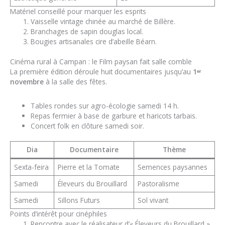
Matériel conseillé pour marquer les esprits
Vaisselle vintage chinée au marché de Billère.
Branchages de sapin douglas local.
Bougies artisanales cire d’abeille Béarn.
Cinéma rural à Campan : le Film paysan fait salle comble
La première édition déroule huit documentaires jusqu’au
1ᵉʳ
novembre
à la salle des fêtes.
Tables rondes sur agro-écologie samedi 14 h.
Repas fermier à base de garbure et haricots tarbais.
Concert folk en clôture samedi soir.
Dia
Documentaire
Thème
Sexta-feira
Pierre et la Tomate
Semences paysannes
Samedi
Éleveurs du Brouillard
Pastoralisme
Samedi
Sillons Futurs
Sol vivant
Points d’intérêt pour cinéphiles
Rencontre avec le réalisateur d’« Éleveurs du Brouillard ».