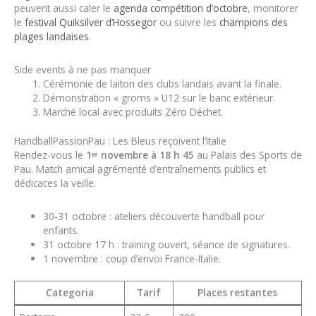
peuvent aussi caler le
agenda compétition d’octobre
, monitorer
le
festival Quiksilver d’Hossegor
ou suivre les
champions des
plages landaises
.
Side events à ne pas manquer
Cérémonie de laiton des clubs landais avant la finale.
Démonstration « groms » U12 sur le banc extérieur.
Marché local avec produits Zéro Déchet.
HandballPassionPau : Les Bleus reçoivent l’Italie
Rendez-vous le
1ᵉʳ novembre à 18 h 45
au Palais des Sports de
Pau. Match amical agrémenté d’entraînements publics et
dédicaces la veille.
30-31 octobre : ateliers découverte handball pour
enfants.
31 octobre 17 h : training ouvert, séance de signatures.
1 novembre : coup d’envoi France-Italie.
Categoria
Tarif
Places restantes