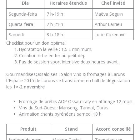
Dia
Horaires étendus
Chef invité
Segunda-feira
7 h-19 h
Maëva Seguin
Quarta-feira
7 h-21 h
Arthur Larrieu
Samedi
8 h-18 h
Lucie Cazenave
Checklist pour un don optimal
Hydratation la veille : 1,5 L minimum.
Collation riche en fer au petit-déj.
Pas de session sport intensive deux heures avant.
GourmandisesOssaloises : Salon vins & fromages à Laruns
L’Espace 2015 de Laruns se transforme en hall de dégustation
les
1ᵉʳ-2 novembre
.
Fromage de brebis AOP Ossau-Iraty en affinage 12 mois.
Vins du Sud-Ouest : Manseng, Tannat, Duras.
Animation chants pyrénéens samedi 18 h.
Produit
Stand
Accord conseillé
Jambon de pays
Maison Castet
Tannat rouge