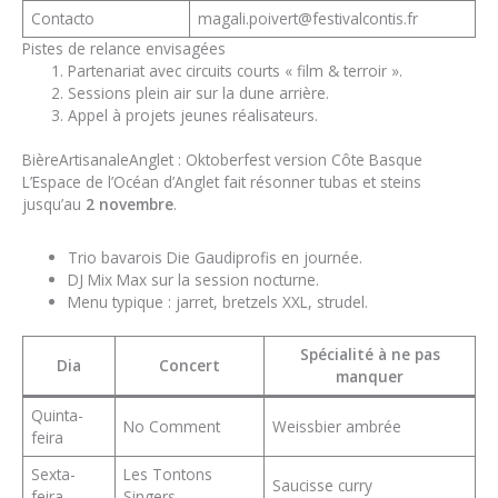
Contacto
magali.poivert@festivalcontis.fr
Pistes de relance envisagées
Partenariat avec circuits courts « film & terroir ».
Sessions plein air sur la dune arrière.
Appel à projets jeunes réalisateurs.
BièreArtisanaleAnglet : Oktoberfest version Côte Basque
L’Espace de l’Océan d’Anglet fait résonner tubas et steins
jusqu’au
2 novembre
.
Trio bavarois Die Gaudiprofis en journée.
DJ Mix Max sur la session nocturne.
Menu typique : jarret, bretzels XXL, strudel.
Spécialité à ne pas
Dia
Concert
manquer
Quinta-
No Comment
Weissbier ambrée
feira
Sexta-
Les Tontons
Saucisse curry
feira
Singers