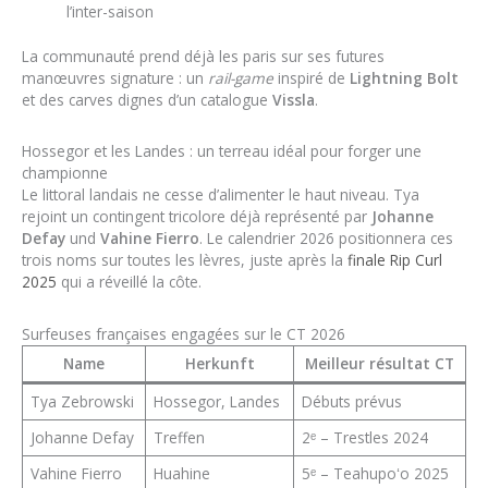
l’inter-saison
La communauté prend déjà les paris sur ses futures
manœuvres signature : un
rail-game
inspiré de
Lightning Bolt
et des carves dignes d’un catalogue
Vissla
.
Hossegor et les Landes : un terreau idéal pour forger une
championne
Le littoral landais ne cesse d’alimenter le haut niveau. Tya
rejoint un contingent tricolore déjà représenté par
Johanne
Defay
und
Vahine Fierro
. Le calendrier 2026 positionnera ces
trois noms sur toutes les lèvres, juste après la
finale Rip Curl
2025
qui a réveillé la côte.
Surfeuses françaises engagées sur le CT 2026
Name
Herkunft
Meilleur résultat CT
Tya Zebrowski
Hossegor, Landes
Débuts prévus
Johanne Defay
Treffen
2ᵉ – Trestles 2024
Vahine Fierro
Huahine
5ᵉ – Teahupoʻo 2025