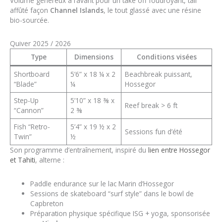
Volume généreux à l’avant pour un take off foudroyant, tail
affûté façon
Channel Islands
, le tout glassé avec une résine
bio-sourcée.
Quiver 2025 / 2026
Type
Dimensions
Conditions visées
Shortboard
5’6” x 18 ¼ x 2
Beachbreak puissant,
“Blade”
¼
Hossegor
Step-Up
5’10” x 18 ⅜ x
Reef break > 6 ft
“Cannon”
2 ⅜
Fish “Retro-
5’4” x 19 ½ x 2
Sessions fun d’été
Twin”
½
Son programme d’entraînement, inspiré du
lien entre Hossegor
et Tahiti
, alterne :
Paddle endurance sur le lac Marin d’Hossegor
Sessions de skateboard “surf style” dans le bowl de
Capbreton
Préparation physique spécifique ISG + yoga, sponsorisée