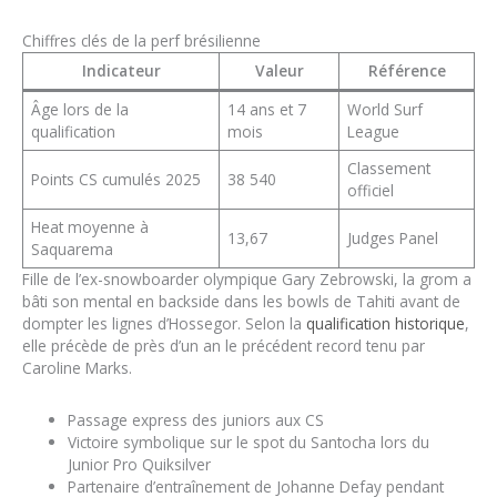
Chiffres clés de la perf brésilienne
Indicateur
Valeur
Référence
Âge lors de la
14 ans et 7
World Surf
qualification
mois
League
Classement
Points CS cumulés 2025
38 540
officiel
Heat moyenne à
13,67
Judges Panel
Saquarema
Fille de l’ex-snowboarder olympique Gary Zebrowski, la grom a
bâti son mental en backside dans les bowls de Tahiti avant de
dompter les lignes d’Hossegor. Selon la
qualification historique
,
elle précède de près d’un an le précédent record tenu par
Caroline Marks.
Passage express des juniors aux CS
Victoire symbolique sur le spot du Santocha lors du
Junior Pro Quiksilver
Partenaire d’entraînement de Johanne Defay pendant