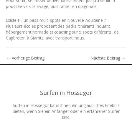
Pour sortir, se laisser dériver latéralement jusqu’à sentir la
poussée vers le rivage, puis ramer en diagonale.
Existe-t-il un pass multi-spots en Nouvelle-Aquitaine ?
Plusieurs écoles proposent des packs itinérants incluant
hébergement nomade et coaching sur 5 spots différents, de
Capbreton à Biarritz, avec transport inclus.
←
Vorherige Beitrag
Nächste Beitrag
→
Surfen in Hossegor
Surfen in Hossegor kann Ihnen ein unglaubliches Erlebnis
bieten, wenn Sie ein Anfänger oder ein erfahrener Surfer
sind.