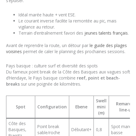
s’épuiser.
Idéal marée haute + vent ESE.
Le courant inverse facilite la remontée au pic, mais
vigilance au retour.
Terrain d’entraînement favori des
jeunes talents français
.
Avant de reprendre la route, un détour par
le guide des plages
voisines
permet de caler le planning des prochaines sessions.
Pays basque : culture surf et diversité des spots
Du fameux point break de la Côte des Basques aux vagues soft
d’Hendaye, le Pays basque combine
reef, point et beach-
breaks
sur une poignée de kilomètres.
Swell
Remarqu
Spot
Configuration
Ebene
mini
line-up
(m)
Côte des
Point break
Spot marée
Basques,
Débutant+
0,8
sable/roche
basse
Biarritz