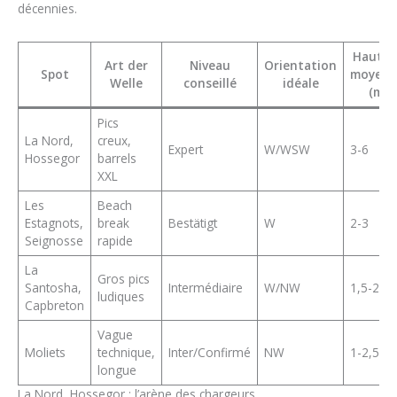
décennies.
Hauteu
Art der
Niveau
Orientation
Spot
moyen
Welle
conseillé
idéale
(m)
Pics
La Nord,
creux,
Expert
W/WSW
3-6
Hossegor
barrels
XXL
Les
Beach
Estagnots,
break
Bestätigt
W
2-3
Seignosse
rapide
La
Gros pics
Santosha,
Intermédiaire
W/NW
1,5-2,5
ludiques
Capbreton
Vague
Moliets
technique,
Inter/Confirmé
NW
1-2,5
longue
La Nord, Hossegor : l’arène des chargeurs