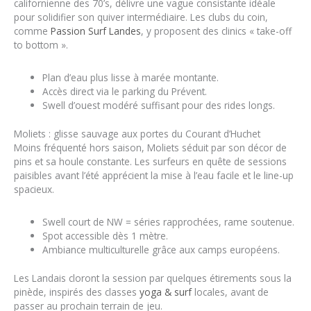
californienne des 70’s, délivre une vague consistante idéale
pour solidifier son quiver intermédiaire. Les clubs du coin,
comme
Passion Surf Landes
, y proposent des clinics « take-off
to bottom ».
Plan d’eau plus lisse à marée montante.
Accès direct via le parking du Prévent.
Swell d’ouest modéré suffisant pour des rides longs.
Moliets : glisse sauvage aux portes du Courant d’Huchet
Moins fréquenté hors saison, Moliets séduit par son décor de
pins et sa houle constante. Les surfeurs en quête de sessions
paisibles avant l’été apprécient la mise à l’eau facile et le line-up
spacieux.
Swell court de NW = séries rapprochées, rame soutenue.
Spot accessible dès 1 mètre.
Ambiance multiculturelle grâce aux camps européens.
Les Landais cloront la session par quelques étirements sous la
pinède, inspirés des classes
yoga & surf
locales, avant de
passer au prochain terrain de jeu.