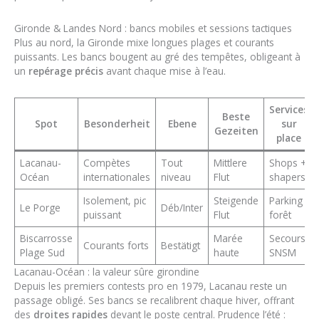
Gironde & Landes Nord : bancs mobiles et sessions tactiques
Plus au nord, la Gironde mixe longues plages et courants
puissants. Les bancs bougent au gré des tempêtes, obligeant à
un
repérage précis
avant chaque mise à l’eau.
Services
Beste
Spot
Besonderheit
Ebene
sur
Gezeiten
place
Lacanau-
Compètes
Tout
Mittlere
Shops +
Océan
internationales
niveau
Flut
shapers
Isolement, pic
Steigende
Parking
Le Porge
Déb/Inter
puissant
Flut
forêt
Biscarrosse
Marée
Secours
Courants forts
Bestätigt
Plage Sud
haute
SNSM
Lacanau-Océan : la valeur sûre girondine
Depuis les premiers contests pro en 1979, Lacanau reste un
passage obligé. Ses bancs se recalibrent chaque hiver, offrant
des
droites rapides
devant le poste central. Prudence l’été :