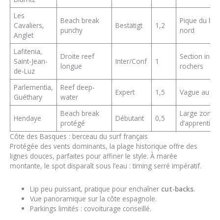
Les
Beach break
Pique du bo
Cavaliers,
Bestätigt
1,2
punchy
nord
Anglet
Lafitenia,
Droite reef
Section insid
Saint-Jean-
Inter/Conf
1
longue
rochers
de-Luz
Parlementia,
Reef deep-
Expert
1,5
Vague au la
Guéthary
water
Beach break
Large zone
Hendaye
Débutant
0,5
protégé
d’apprentiss
Côte des Basques : berceau du surf français
Protégée des vents dominants, la plage historique offre des
lignes douces, parfaites pour affiner le style. À marée
montante, le spot disparaît sous l’eau : timing serré impératif.
Lip peu puissant, pratique pour enchaîner
cut-backs
.
Vue panoramique sur la côte espagnole.
Parkings limités : covoiturage conseillé.