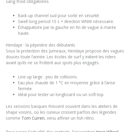
sang-froid obligatoires.
Back-up channel sud pour sortir en sécurité.
Swell long period 15 s + direction WNW nécessaire.
Échappatoire par la gauche en fin de vague à marée
haute.
Hendaye : la pépinière des débutants
Sous la protection des Jumeaux, Hendaye propose des vagues
douces toute l’année. Les écoles de surf y initient les riders
avant qu’ils ne se frottent aux spots plus engagés.
Line-up large : peu de collisions.
Eau plus chaude de 1 °C en moyenne grâce à l’anse
fermée.
Idéal pour tester un longboard ou un soft-top.
Les sessions basques finissent souvent dans les ateliers de
shape voisins, où les curieux croisent parfois des légendes
comme
Tom Curren
, venu affiner un fish rétro.
Pour suivre l’actualité des contests, l’association
Inner Wheel