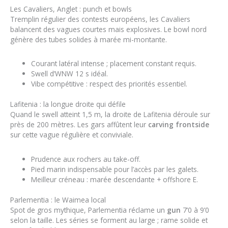
Les Cavaliers, Anglet : punch et bowls
Tremplin régulier des contests européens, les Cavaliers
balancent des vagues courtes mais explosives. Le bowl nord
génère des tubes solides à marée mi-montante.
Courant latéral intense ; placement constant requis.
Swell d’WNW 12 s idéal.
Vibe compétitive : respect des priorités essentiel.
Lafitenia : la longue droite qui défile
Quand le swell atteint 1,5 m, la droite de Lafitenia déroule sur
près de 200 mètres. Les gars affûtent leur
carving frontside
sur cette vague régulière et conviviale.
Prudence aux rochers au take-off.
Pied marin indispensable pour l’accès par les galets.
Meilleur créneau : marée descendante + offshore E.
Parlementia : le Waimea local
Spot de gros mythique, Parlementia réclame un
gun
7’0 à 9’0
selon la taille. Les séries se forment au large ; rame solide et