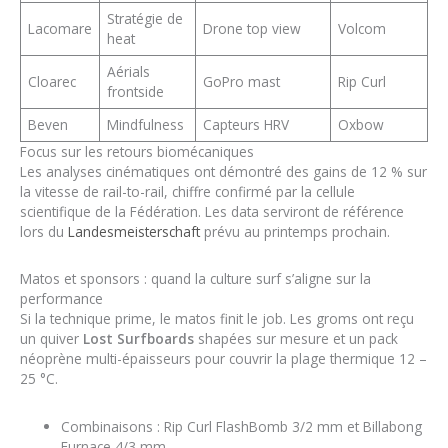
Stratégie de
Lacomare
Drone top view
Volcom
heat
Aérials
Cloarec
GoPro mast
Rip Curl
frontside
Beven
Mindfulness
Capteurs HRV
Oxbow
Focus sur les retours biomécaniques
Les analyses cinématiques ont démontré des gains de 12 % sur
la vitesse de rail-to-rail, chiffre confirmé par la cellule
scientifique de la Fédération. Les data serviront de référence
lors du
Landesmeisterschaft
prévu au printemps prochain.
Matos et sponsors : quand la culture surf s’aligne sur la
performance
Si la technique prime, le matos finit le job. Les groms ont reçu
un quiver
Lost Surfboards
shapées sur mesure et un pack
néoprène multi-épaisseurs pour couvrir la plage thermique 12 –
25 °C.
Combinaisons : Rip Curl FlashBomb 3/2 mm et Billabong
Furnace 4/3 mm