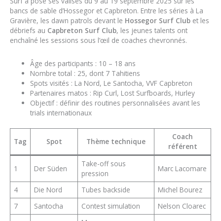
Surf a posé ses valises du 9 au 19 septembre 2025 sur les
bancs de sable d’Hossegor et Capbreton. Entre les séries à La
Gravière, les dawn patrols devant le
Hossegor Surf Club
et les
débriefs au
Capbreton Surf Club
, les jeunes talents ont
enchaîné les sessions sous l’œil de coaches chevronnés.
Âge des participants : 10 – 18 ans
Nombre total : 25, dont 7 Tahitiens
Spots visités : La Nord, Le Santocha, VVF Capbreton
Partenaires matos : Rip Curl, Lost Surfboards, Hurley
Objectif : définir des routines personnalisées avant les
trials internationaux
Coach
Tag
Spot
Thème technique
référent
Take-off sous
1
Der Süden
Marc Lacomare
pression
4
Die Nord
Tubes backside
Michel Bourez
7
Santocha
Contest simulation
Nelson Cloarec