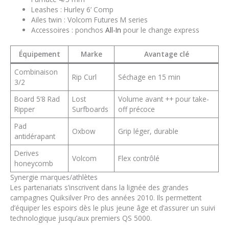
Leashes : Hurley 6’ Comp
Ailes twin : Volcom Futures M series
Accessoires : ponchos
All-In
pour le change express
Équipement
Marke
Avantage clé
Combinaison
Rip Curl
Séchage en 15 min
3/2
Board 5’8 Rad
Lost
Volume avant ++ pour take-
Ripper
Surfboards
off précoce
Pad
Oxbow
Grip léger, durable
antidérapant
Derives
Volcom
Flex contrôlé
honeycomb
Synergie marques/athlètes
Les partenariats s’inscrivent dans la lignée des grandes
campagnes Quiksilver Pro des années 2010. Ils permettent
d’équiper les espoirs dès le plus jeune âge et d’assurer un suivi
technologique jusqu’aux premiers QS 5000.