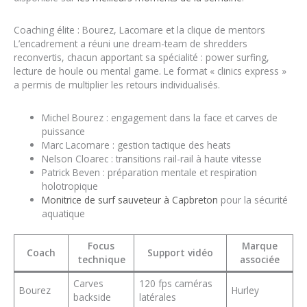
Coaching élite : Bourez, Lacomare et la clique de mentors
L’encadrement a réuni une dream-team de shredders
reconvertis, chacun apportant sa spécialité : power surfing,
lecture de houle ou mental game. Le format « clinics express »
a permis de multiplier les retours individualisés.
Michel Bourez : engagement dans la face et carves de
puissance
Marc Lacomare : gestion tactique des heats
Nelson Cloarec : transitions rail-rail à haute vitesse
Patrick Beven : préparation mentale et respiration
holotropique
Monitrice de surf sauveteur à Capbreton
pour la sécurité
aquatique
Focus
Marque
Coach
Support vidéo
technique
associée
Carves
120 fps caméras
Bourez
Hurley
backside
latérales