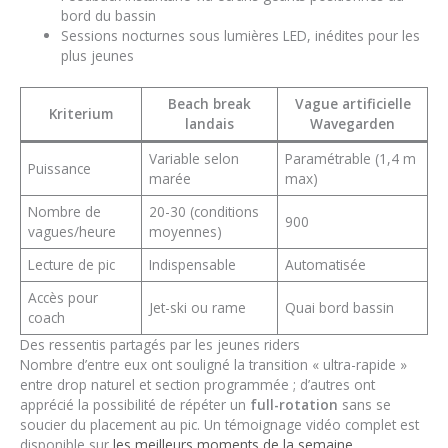
bord du bassin
Sessions nocturnes sous lumières LED, inédites pour les
plus jeunes
Beach break
Vague artificielle
Kriterium
landais
Wavegarden
Variable selon
Paramétrable (1,4 m
Puissance
marée
max)
Nombre de
20-30 (conditions
900
vagues/heure
moyennes)
Lecture de pic
Indispensable
Automatisée
Accès pour
Jet-ski ou rame
Quai bord bassin
coach
Des ressentis partagés par les jeunes riders
Nombre d’entre eux ont souligné la transition « ultra-rapide »
entre drop naturel et section programmée ; d’autres ont
apprécié la possibilité de répéter un
full-rotation
sans se
soucier du placement au pic. Un témoignage vidéo complet est
disponible sur
les meilleurs moments de la semaine
.