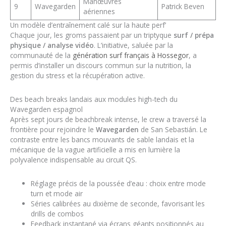
Manœuvres
9
Wavegarden
Patrick Beven
aériennes
Un modèle d’entraînement calé sur la haute perf’
Chaque jour, les groms passaient par un triptyque
surf / prépa
physique / analyse vidéo
. L’initiative, saluée par la
communauté de la
génération surf français à Hossegor
, a
permis d’installer un discours commun sur la nutrition, la
gestion du stress et la récupération active.
Des beach breaks landais aux modules high-tech du
Wavegarden espagnol
Après sept jours de beachbreak intense, le crew a traversé la
frontière pour rejoindre le
Wavegarden
de San Sebastián. Le
contraste entre les bancs mouvants de sable landais et la
mécanique de la vague artificielle a mis en lumière la
polyvalence indispensable au circuit QS.
Réglage précis de la poussée d’eau : choix entre mode
turn et mode air
Séries calibrées au dixième de seconde, favorisant les
drills de combos
Feedback instantané via écrans géants positionnés au